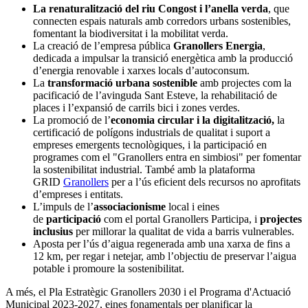
La renaturalització del riu Congost i l’anella verda
, que
connecten espais naturals amb corredors urbans sostenibles,
fomentant la biodiversitat i la mobilitat verda.
La creació de l’empresa pública
Granollers Energia
,
dedicada a impulsar la transició energètica amb la producció
d’energia renovable i xarxes locals d’autoconsum.
La
transformació urbana sostenible
amb projectes com la
pacificació de l’avinguda Sant Esteve, la rehabilitació de
places i l’expansió de carrils bici i zones verdes.
La promoció de l’
economia circular i la digitalització,
la
certificació de polígons industrials de qualitat i suport a
empreses emergents tecnològiques, i la participació en
programes com el "Granollers entra en simbiosi" per fomentar
la sostenibilitat industrial. També amb la plataforma
GRID
Granollers
per a l’ús eficient dels recursos no aprofitats
d’empreses i entitats.
L’impuls de l’
associacionisme
local i eines
de
participació
com el portal Granollers Participa, i
projectes
inclusius
per millorar la qualitat de vida a barris vulnerables.
Aposta per l’ús d’aigua regenerada amb una xarxa de fins a
12 km, per regar i netejar, amb l’objectiu de preservar l’aigua
potable i promoure la sostenibilitat.
A més, el Pla Estratègic Granollers 2030 i el Programa d'Actuació
Municipal 2023-2027, eines fonamentals per planificar la