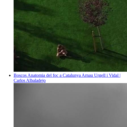
Boscos
Anatomia del foc a Catalunya
Arnau Urgell i Vidal |
Carlos Albaladejo