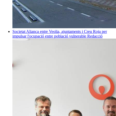
Societat
Aliança entre Veolia, ajuntaments i Creu Roja per
impulsar l'ocupació entre població vulnerable
Redacció