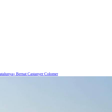
Catalunya»
Bernat Castanyer Colomer