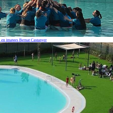
i en imatges
Bernat Castanyer