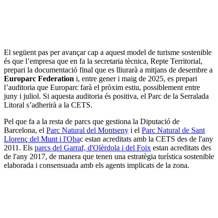
El següent pas per avançar cap a aquest model de turisme sostenible
és que l’empresa que en fa la secretaria tècnica, Repte Territorial,
prepari la documentació final que es lliurarà a mitjans de desembre a
Europarc Federation
i, entre gener i maig de 2025, es prepari
l’auditoria que Europarc farà el pròxim estiu, possiblement entre
juny i juliol. Si aquesta auditoria és positiva, el Parc de la Serralada
Litoral s’adherirà a la CETS.
Pel que fa a la resta de parcs que gestiona la Diputació de
Barcelona, el
Parc Natural del Montseny
i el
Parc Natural de Sant
Llorenç del Munt i l'Oba
c estan acreditats amb la CETS des de l'any
2011. Els
parcs del Garraf, d'Olèrdola i del Foix
estan acreditats des
de l'any 2017, de manera que tenen una estratègia turística sostenible
elaborada i consensuada amb els agents implicats de la zona.