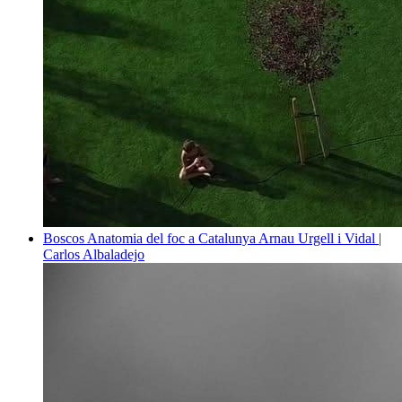
Boscos
Anatomia del foc a Catalunya
Arnau Urgell i Vidal |
Carlos Albaladejo