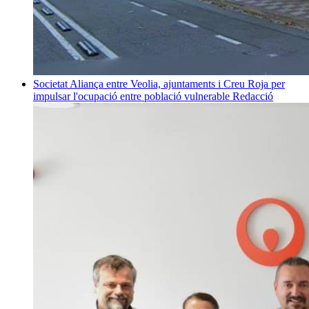
Societat
Aliança entre Veolia, ajuntaments i Creu Roja per
impulsar l'ocupació entre població vulnerable
Redacció