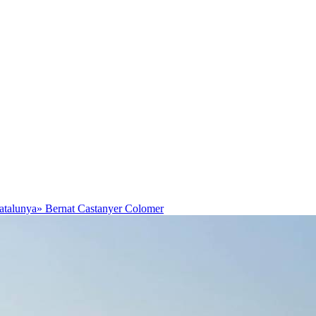
Catalunya»
Bernat Castanyer Colomer