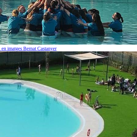
i en imatges
Bernat Castanyer