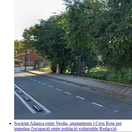
Societat
Aliança entre Veolia, ajuntaments i Creu Roja per
impulsar l'ocupació entre població vulnerable
Redacció