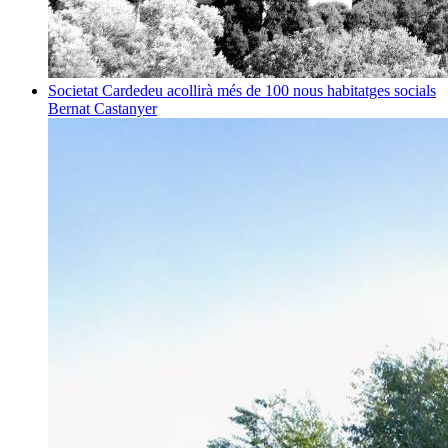
Societat
Cardedeu acollirà més de 100 nous habitatges socials
Bernat Castanyer