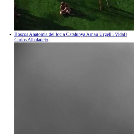
Boscos
Anatomia del foc a Catalunya
Arnau Urgell i Vidal |
Carlos Albaladejo