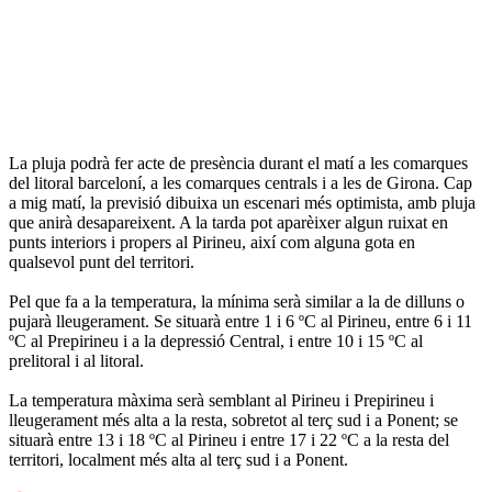
La pluja podrà fer acte de presència durant el matí a les comarques
del litoral barceloní, a les comarques centrals i a les de Girona. Cap
a mig matí, la previsió dibuixa un escenari més optimista, amb pluja
que anirà desapareixent. A la tarda pot aparèixer algun ruixat en
punts interiors i propers al Pirineu, així com alguna gota en
qualsevol punt del territori.
Pel que fa a la temperatura, la mínima serà similar a la de dilluns o
pujarà lleugerament. Se situarà entre 1 i 6 ºC al Pirineu, entre 6 i 11
ºC al Prepirineu i a la depressió Central, i entre 10 i 15 ºC al
prelitoral i al litoral.
La temperatura màxima serà semblant al Pirineu i Prepirineu i
lleugerament més alta a la resta, sobretot al terç sud i a Ponent; se
situarà entre 13 i 18 ºC al Pirineu i entre 17 i 22 ºC a la resta del
territori, localment més alta al terç sud i a Ponent.