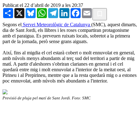
Publicat el 22 d’abril de 2019 a les 20:37
Share
X
Bluesky
WhatsApp
Telegram
LinkedIn
Facebook
Email
Segons el
Servei Meteorològic de Catalunya
(SMC), aquest dimarts,
dia de Sant Jordi, els llibres i les roses compartiran protagonisme
amb el paraigua. Es preveuen ruixats locals, sobretot a la primera
part de la jornada, però sense grans aiguats.
Així, fins al migdia el cel estarà cobert o molt ennuvolat en general,
amb núvols menys abundants al terç sud del territori a partir de mig
matí. A partir d'aleshores s'obriran clarianes en general i el cel
quedarà entre mig i molt ennuvolat a l'interior de la meitat oest, al
Pirineu i al Prepirineu, mentre que a la resta quedarà mig o a estones
poc ennuvolat, amb núvols més abundants a l'interior.
Previsió de pluja pel matí de Sant Jordi. Foto: SMC