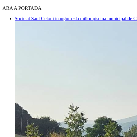
ARA A PORTADA
Societat
Sant Celoni inaugura «la millor piscina municipal de 