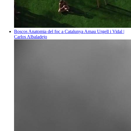
Boscos
Anatomia del foc a Catalunya
Arnau Urgell i Vidal |
Carlos Albaladejo