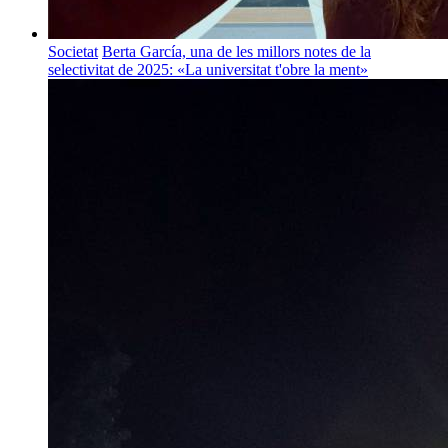
Societat
Berta García, una de les millors notes de la
selectivitat de 2025: «La universitat t'obre la ment»