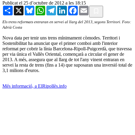
Publicat el 25 d’octubre de 2012 a les 18:15
Share
X
Bluesky
WhatsApp
Telegram
LinkedIn
Facebook
Email
Els trens reformats entraran en servei al llarg del 2013, segons Territori. Foto:
Adrià Costa
Nova data per tenir uns trens mínimament còmodes. Territori i
Sostenibilitat ha anunciat que el primer comboi amb l'interior
reformat per cobrir la línia Barcelona-Ripoll-Puigcerdà, que travessa
per via única el Vallès Oriental, començarà a circular el gener de
2013. A més, assegura que al llarg de tot l'any vinent entraran en
servei la resta de trens (fins a 14) que suposaran una inversió total de
3,1 milions d'euros.
Més informació, a ElRipollès.info