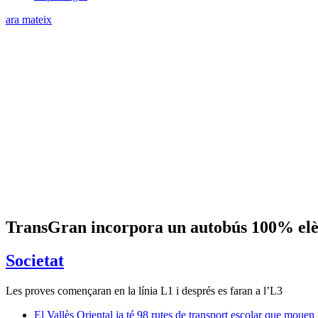
ara mateix
TransGran incorpora un autobús 100% elèct
Societat
Les proves començaran en la línia L1 i després es faran a l’L3
El Vallès Oriental ja té 98 rutes de transport escolar que moue