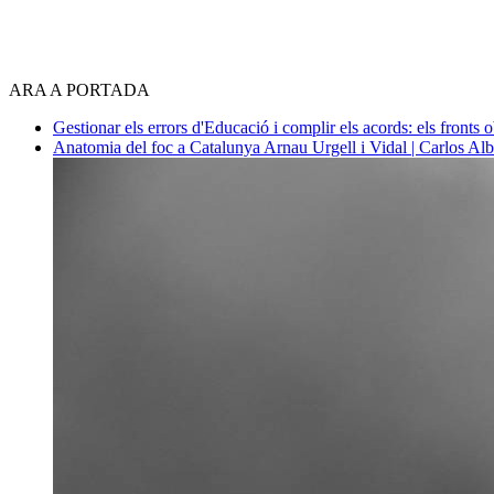
ARA A PORTADA
Gestionar els errors d'Educació i complir els acords: els fronts 
Anatomia del foc a Catalunya
Arnau Urgell i Vidal | Carlos Al