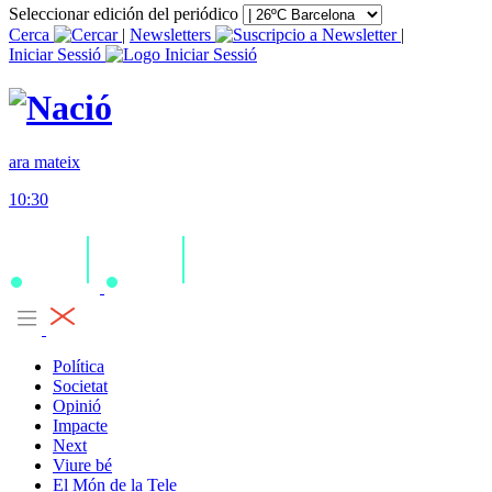
Seleccionar edición del periódico
Cerca
|
Newsletters
|
Iniciar Sessió
ara mateix
10:30
Política
Societat
Opinió
Impacte
Next
Viure bé
El Món de la Tele