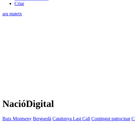
Criar
ara mateix
NacióDigital
Baix Montseny
Berguedà
Catalunya Last Call
Contingut patrocinat
C