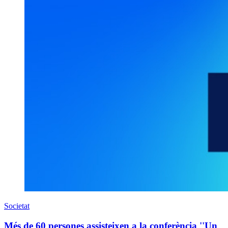
Societat
Més de 60 persones assisteixen a la conferència ''Un