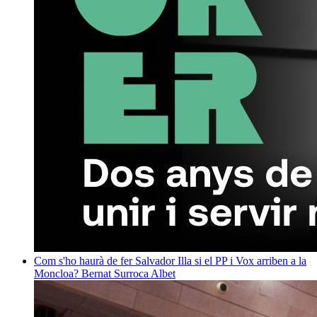
Com s'ho haurà de fer Salvador Illa si el PP i Vox arriben a la
Moncloa?
Bernat Surroca Albet