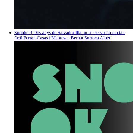
Snooker | Dos anys de Salvador Illa: unir i servir no era tan
fàcil
Ferran Casas i Manresa | Bernat Surroca Albet