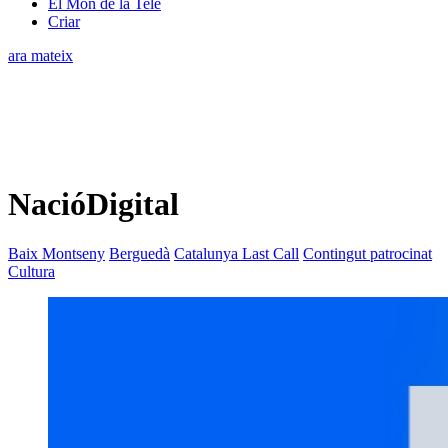
El Món de la Tele
Criar
ara mateix
NacióDigital
Baix Montseny
Berguedà
Catalunya Last Call
Contingut patrocinat
Cultura