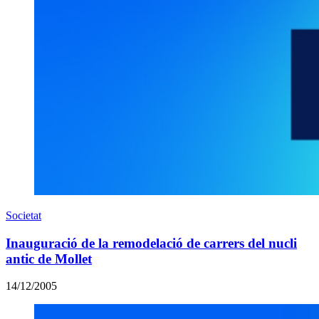
Societat
Inauguració de la remodelació de carrers del nucli
antic de Mollet
14/12/2005