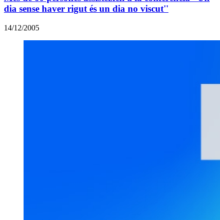
dia sense haver rigut és un dia no viscut''
14/12/2005