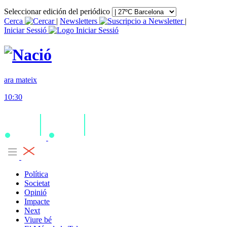
Seleccionar edición del periódico
Cerca
|
Newsletters
|
Iniciar Sessió
ara mateix
10:30
Política
Societat
Opinió
Impacte
Next
Viure bé