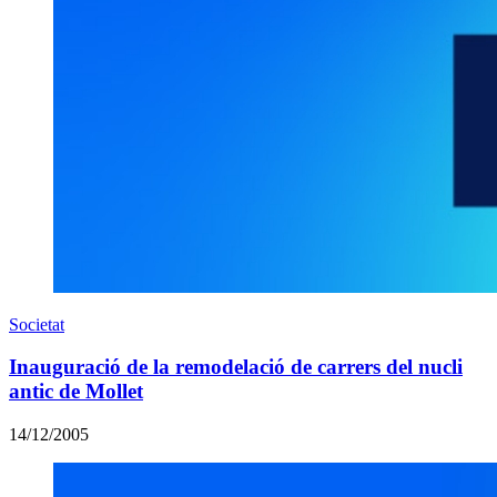
Societat
Inauguració de la remodelació de carrers del nucli
antic de Mollet
14/12/2005