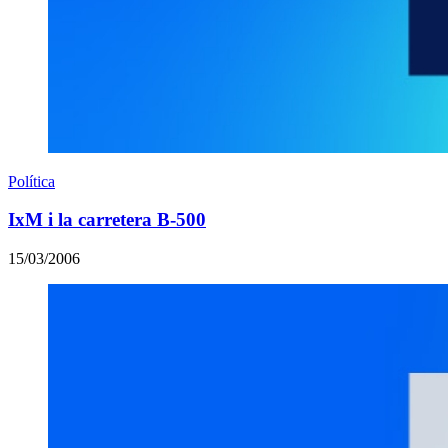
Política
IxM i la carretera B-500
15/03/2006