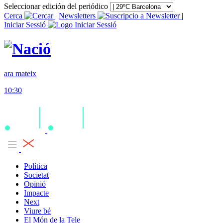
Seleccionar edición del periódico
Cerca
|
Newsletters
|
Iniciar Sessió
ara mateix
10:30
Política
Societat
Opinió
Impacte
Next
Viure bé
El Món de la Tele