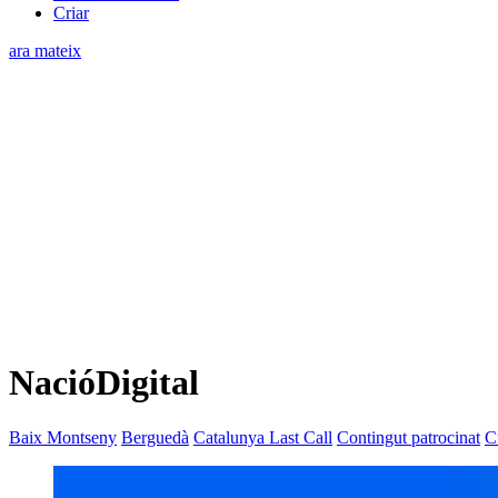
Criar
ara mateix
NacióDigital
Baix Montseny
Berguedà
Catalunya Last Call
Contingut patrocinat
C