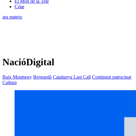
El Món de la Tele
Criar
ara mateix
NacióDigital
Baix Montseny
Berguedà
Catalunya Last Call
Contingut patrocinat
Cultura