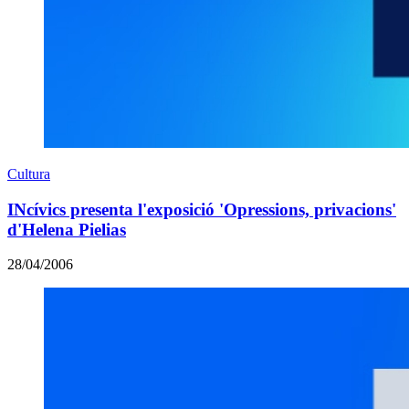
Cultura
INcívics presenta l'exposició 'Opressions, privacions'
d'Helena Pielias
28/04/2006