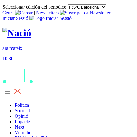
Seleccionar edición del periódico
Cerca
|
Newsletters
|
Iniciar Sessió
ara mateix
10:30
Política
Societat
Opinió
Impacte
Next
Viure bé