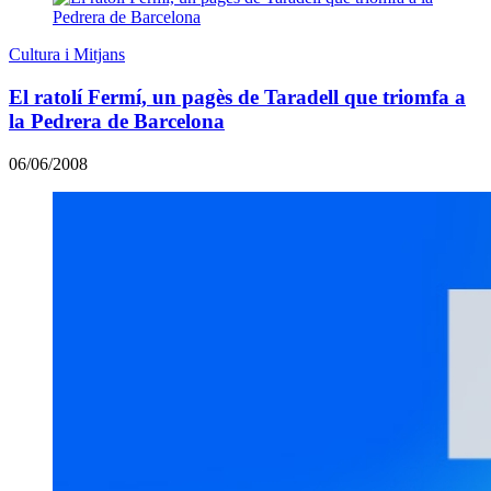
Cultura i Mitjans
El ratolí Fermí, un pagès de Taradell que triomfa a
la Pedrera de Barcelona
06/06/2008