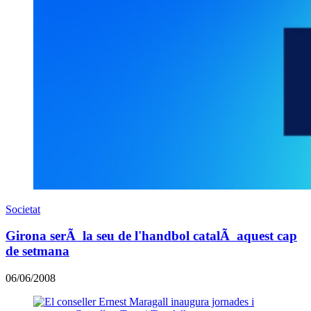
Societat
Girona serÃ la seu de l'handbol catalÃ aquest cap
de setmana
06/06/2008