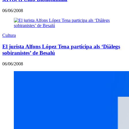
06/06/2008
Cultura
El jurista Alfons López Tena participa als ‘Diàlegs
sobiranistes’ de Besalú
06/06/2008