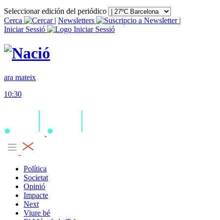
Seleccionar edición del periódico
Cerca
|
Newsletters
|
Iniciar Sessió
ara mateix
10:30
Política
Societat
Opinió
Impacte
Next
Viure bé