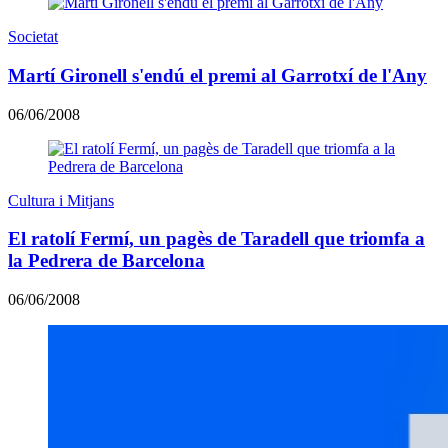
Societat
Martí Gironell s'endú el premi al Garrotxí de l'Any
06/06/2008
Cultura i Mitjans
El ratolí Fermí, un pagès de Taradell que triomfa a
la Pedrera de Barcelona
06/06/2008