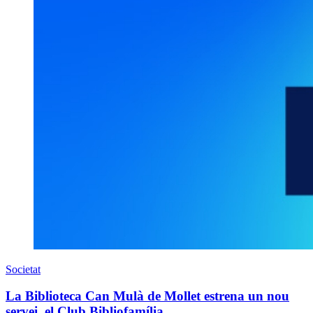
Societat
La Biblioteca Can Mulà de Mollet estrena un nou
servei, el Club Bibliofamília