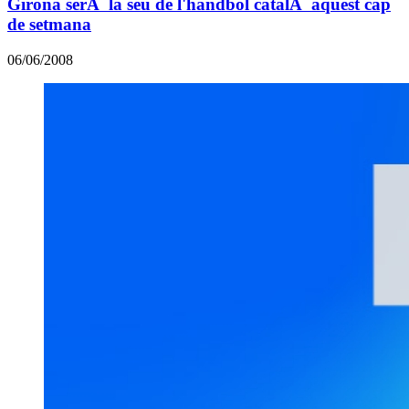
Girona serÃ la seu de l'handbol catalÃ aquest cap
de setmana
06/06/2008