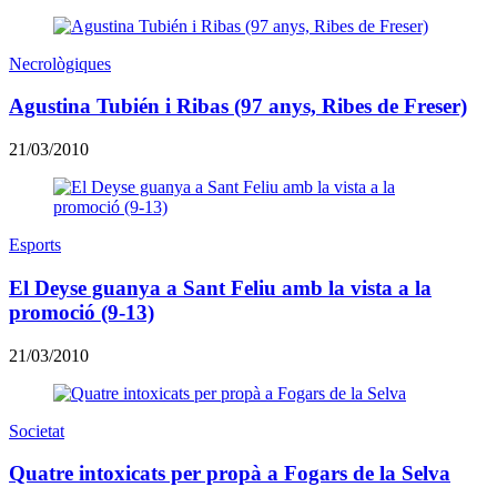
Necrològiques
Agustina Tubién i Ribas (97 anys, Ribes de Freser)
21/03/2010
Esports
El Deyse guanya a Sant Feliu amb la vista a la
promoció (9-13)
21/03/2010
Societat
Quatre intoxicats per propà a Fogars de la Selva