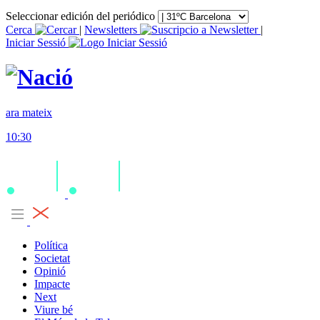
Seleccionar edición del periódico
Cerca
|
Newsletters
|
Iniciar Sessió
ara mateix
10:30
Política
Societat
Opinió
Impacte
Next
Viure bé