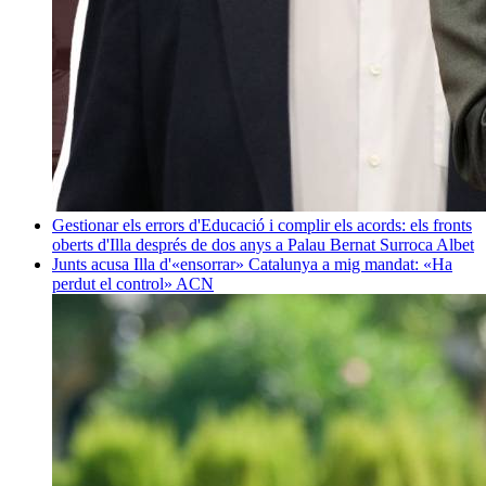
Gestionar els errors d'Educació i complir els acords: els fronts
oberts d'Illa després de dos anys a Palau
Bernat Surroca Albet
Junts acusa Illa d'«ensorrar» Catalunya a mig mandat: «Ha
perdut el control»
ACN