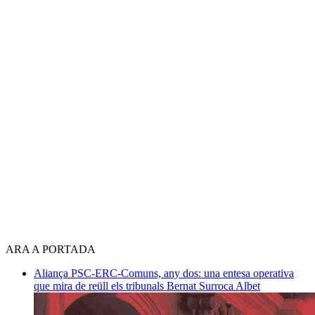
ARA A PORTADA
Aliança PSC-ERC-Comuns, any dos: una entesa operativa
que mira de reüll els tribunals
Bernat Surroca Albet