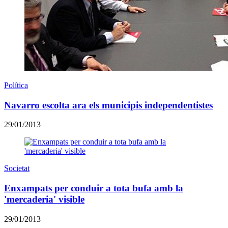
Política
Navarro escolta ara els municipis independentistes
29/01/2013
Societat
Enxampats per conduir a tota bufa amb la
'mercaderia' visible
29/01/2013