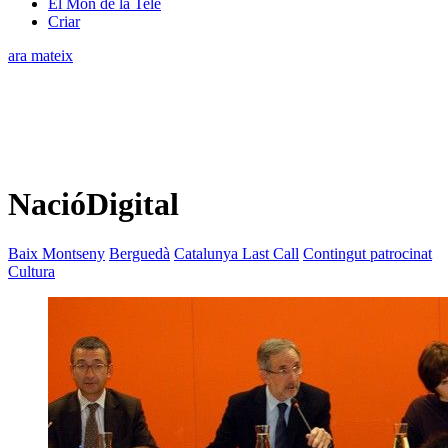
El Món de la Tele
Criar
ara mateix
NacióDigital
Baix Montseny
Berguedà
Catalunya Last Call
Contingut patrocinat
Cultura