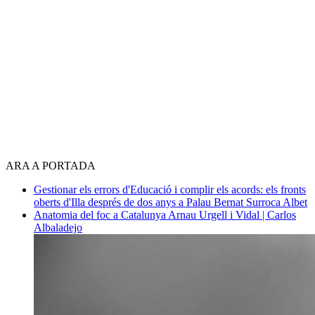
ARA A PORTADA
Gestionar els errors d'Educació i complir els acords: els fronts
oberts d'Illa després de dos anys a Palau
Bernat Surroca Albet
Anatomia del foc a Catalunya
Arnau Urgell i Vidal | Carlos
Albaladejo