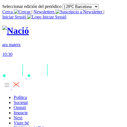
Seleccionar edición del periódico
Cerca
|
Newsletters
|
Iniciar Sessió
ara mateix
10:30
Política
Societat
Opinió
Impacte
Next
Viure bé