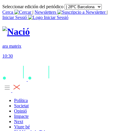
Seleccionar edición del periódico
Cerca
|
Newsletters
|
Iniciar Sessió
ara mateix
10:30
Política
Societat
Opinió
Impacte
Next
Viure bé