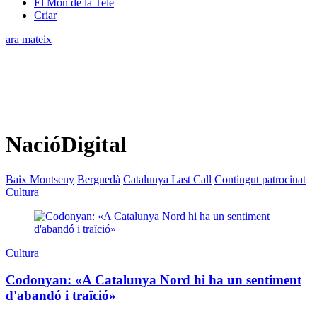
El Món de la Tele
Criar
ara mateix
NacióDigital
Baix Montseny
Berguedà
Catalunya Last Call
Contingut patrocinat
Cultura
Cultura
Codonyan: «A Catalunya Nord hi ha un sentiment
d'abandó i traïció»