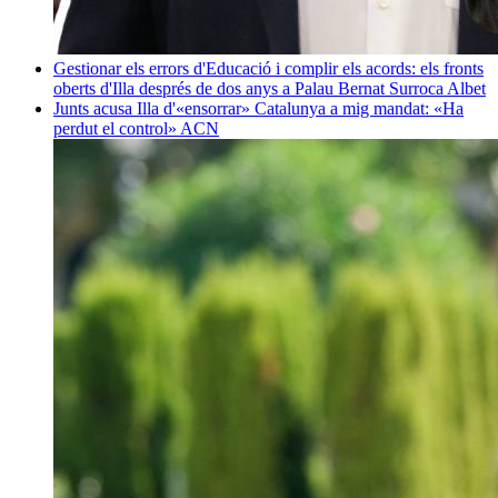
Gestionar els errors d'Educació i complir els acords: els fronts
oberts d'Illa després de dos anys a Palau
Bernat Surroca Albet
Junts acusa Illa d'«ensorrar» Catalunya a mig mandat: «Ha
perdut el control»
ACN