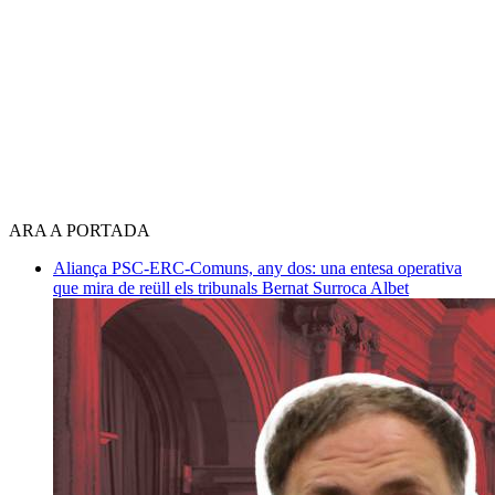
ARA A PORTADA
Aliança PSC-ERC-Comuns, any dos: una entesa operativa
que mira de reüll els tribunals
Bernat Surroca Albet