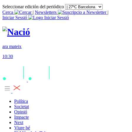
Seleccionar edición del periódico
Cerca
|
Newsletters
|
Iniciar Sessió
ara mateix
10:30
Política
Societat
Opinió
Impacte
Next
Viure bé