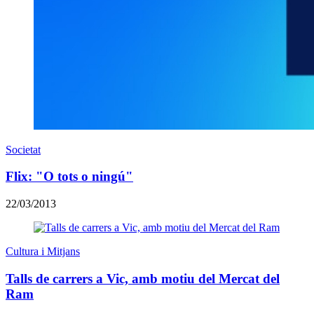
Societat
Flix: "O tots o ningú"
22/03/2013
Cultura i Mitjans
Talls de carrers a Vic, amb motiu del Mercat del
Ram