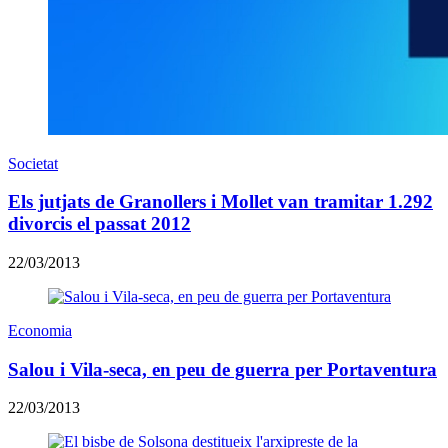
Societat
Els jutjats de Granollers i Mollet van tramitar 1.292
divorcis el passat 2012
22/03/2013
Economia
Salou i Vila-seca, en peu de guerra per Portaventura
22/03/2013