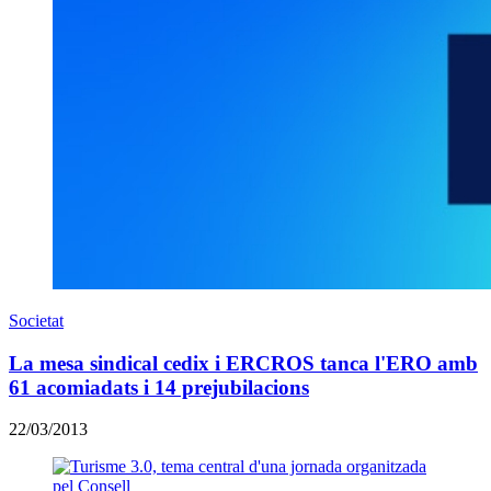
Societat
La mesa sindical cedix i ERCROS tanca l'ERO amb
61 acomiadats i 14 prejubilacions
22/03/2013