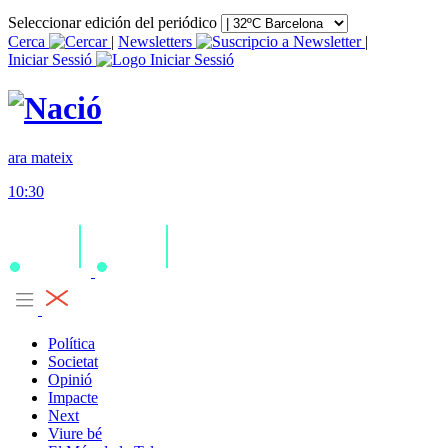
Seleccionar edición del periódico
Cerca
|
Newsletters
|
Iniciar Sessió
ara mateix
10:30
Política
Societat
Opinió
Impacte
Next
Viure bé