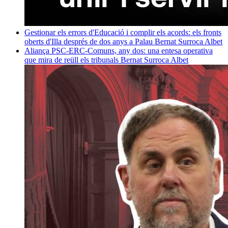
Gestionar els errors d'Educació i complir els acords: els fronts
oberts d'Illa després de dos anys a Palau
Bernat Surroca Albet
Aliança PSC-ERC-Comuns, any dos: una entesa operativa
que mira de reüll els tribunals
Bernat Surroca Albet