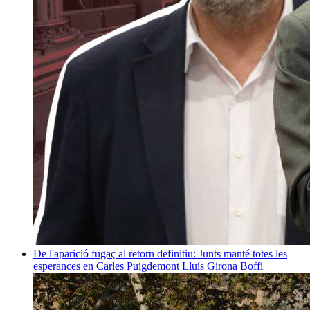
De l'aparició fugaç al retorn definitiu: Junts manté totes les
esperances en Carles Puigdemont
Lluís Girona Boffi