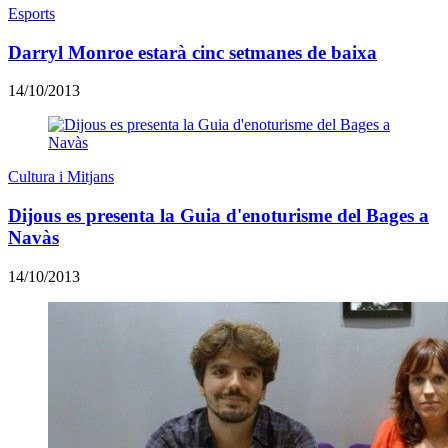
Esports
Darryl Monroe estarà cinc setmanes de baixa
14/10/2013
Cultura i Mitjans
Dijous es presenta la Guia d'enoturisme del Bages a
Navàs
14/10/2013