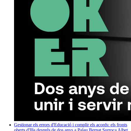
Gestionar els errors d'Educació i complir els acords: els fronts
oberts d'Illa després de dos anys a Palau
Bernat Surroca Albet