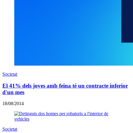
Societat
El 41% dels joves amb feina té un contracte inferior
d'un mes
18/08/2014
Societat