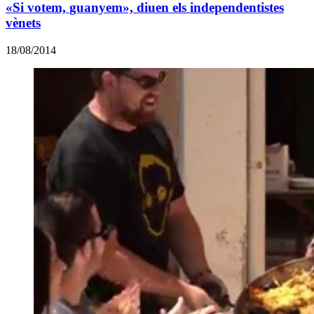
«Si votem, guanyem», diuen els independentistes
vènets
18/08/2014