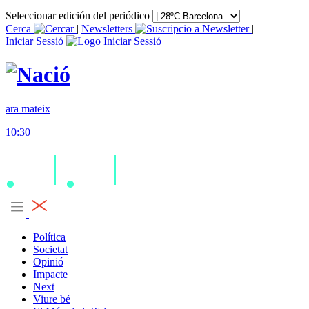
Seleccionar edición del periódico
Cerca
|
Newsletters
|
Iniciar Sessió
ara mateix
10:30
Política
Societat
Opinió
Impacte
Next
Viure bé