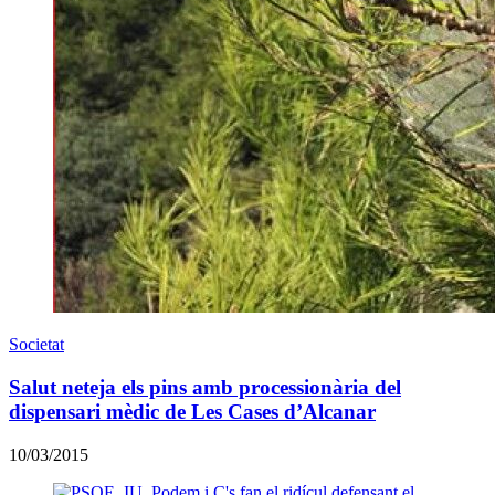
Societat
Salut neteja els pins amb processionària del
dispensari mèdic de Les Cases d’Alcanar
10/03/2015