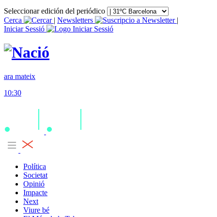
Seleccionar edición del periódico
Cerca
|
Newsletters
|
Iniciar Sessió
ara mateix
10:30
Política
Societat
Opinió
Impacte
Next
Viure bé