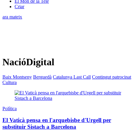
El Món de la Tele
Criar
ara mateix
NacióDigital
Baix Montseny
Berguedà
Catalunya Last Call
Contingut patrocinat
Cultura
Política
El Vaticà pensa en l'arquebisbe d'Urgell per
substituir Sistach a Barcelona