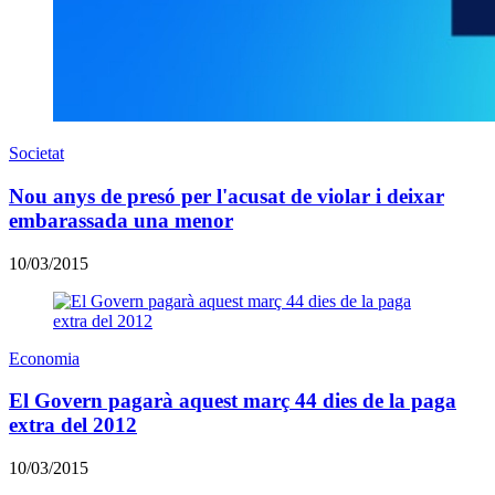
Societat
Nou anys de presó per l'acusat de violar i deixar
embarassada una menor
10/03/2015
Economia
El Govern pagarà aquest març 44 dies de la paga
extra del 2012
10/03/2015