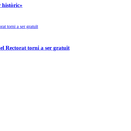
 històric»
l Rectorat torni a ser gratuït