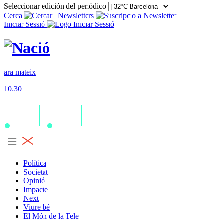
Seleccionar edición del periódico
Cerca
|
Newsletters
|
Iniciar Sessió
ara mateix
10:30
Política
Societat
Opinió
Impacte
Next
Viure bé
El Món de la Tele