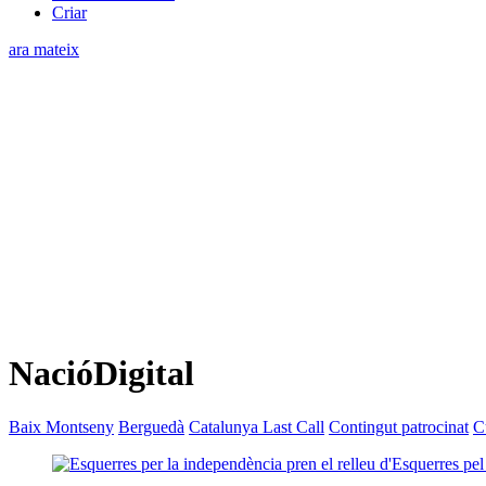
Criar
ara mateix
NacióDigital
Baix Montseny
Berguedà
Catalunya Last Call
Contingut patrocinat
C