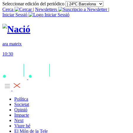
Seleccionar edición del periódico
Cerca
|
Newsletters
|
Iniciar Sessió
ara mateix
10:30
Política
Societat
Opinió
Impacte
Next
Viure bé
El Món de la Tele