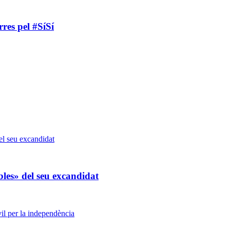
res pel #SíSí
ables» del seu excandidat