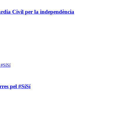
rdia Civil per la independència
res pel #SíSí