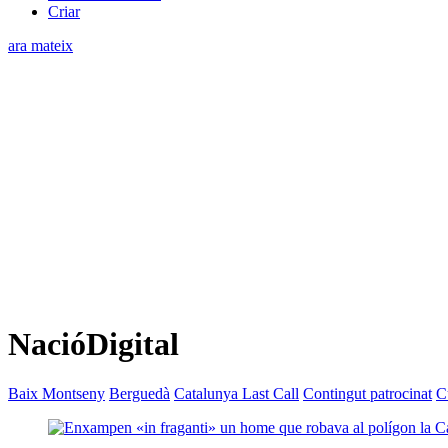
Criar
ara mateix
NacióDigital
Baix Montseny
Berguedà
Catalunya Last Call
Contingut patrocinat
C