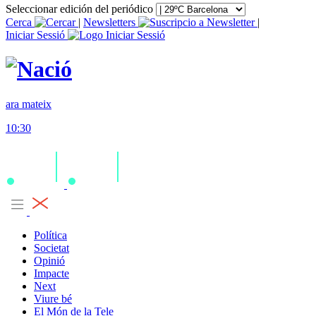
Seleccionar edición del periódico
Cerca
|
Newsletters
|
Iniciar Sessió
ara mateix
10:30
Política
Societat
Opinió
Impacte
Next
Viure bé
El Món de la Tele