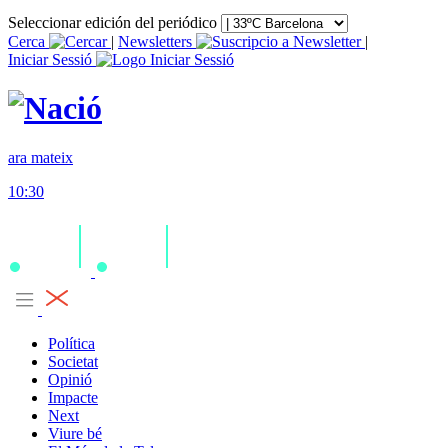
Seleccionar edición del periódico
Cerca
|
Newsletters
|
Iniciar Sessió
ara mateix
10:30
Política
Societat
Opinió
Impacte
Next
Viure bé