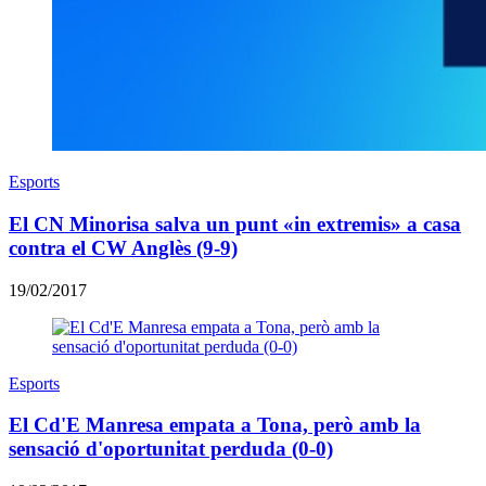
Esports
El CN Minorisa salva un punt «in extremis» a casa
contra el CW Anglès (9-9)
19/02/2017
Esports
El Cd'E Manresa empata a Tona, però amb la
sensació d'oportunitat perduda (0-0)