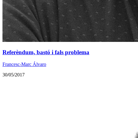
Referèndum, bastó i fals problema
Francesc-Marc Álvaro
30/05/2017