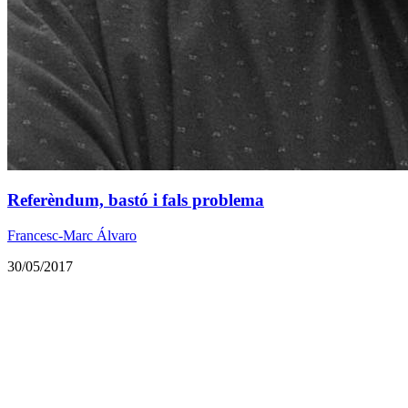
Referèndum, bastó i fals problema
Francesc-Marc Álvaro
30/05/2017