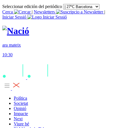
Seleccionar edición del periódico
Cerca
|
Newsletters
|
Iniciar Sessió
ara mateix
10:30
Política
Societat
Opinió
Impacte
Next
Viure bé