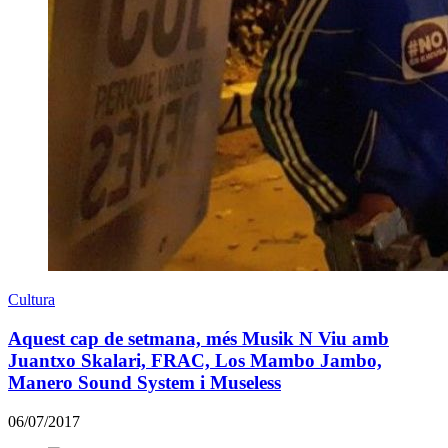
Cultura
Aquest cap de setmana, més Musik N Viu amb
Juantxo Skalari, FRAC, Los Mambo Jambo,
Manero Sound System i Museless
06/07/2017