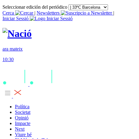
Seleccionar edición del periódico
Cerca
|
Newsletters
|
Iniciar Sessió
ara mateix
10:30
Política
Societat
Opinió
Impacte
Next
Viure bé