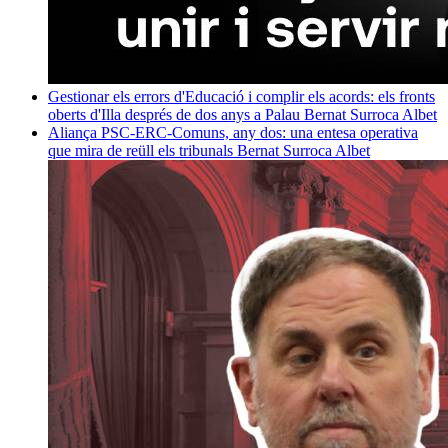
Gestionar els errors d'Educació i complir els acords: els fronts
oberts d'Illa després de dos anys a Palau
Bernat Surroca Albet
Aliança PSC-ERC-Comuns, any dos: una entesa operativa
que mira de reüll els tribunals
Bernat Surroca Albet