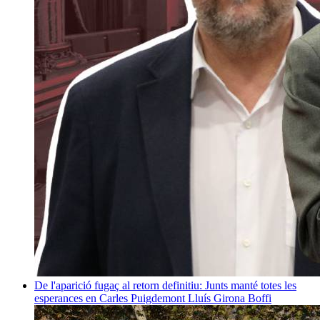
De l'aparició fugaç al retorn definitiu: Junts manté totes les
esperances en Carles Puigdemont
Lluís Girona Boffi