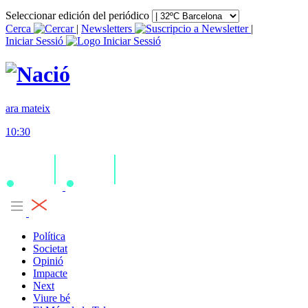
Seleccionar edición del periódico
Cerca
|
Newsletters
|
Iniciar Sessió
ara mateix
10:30
Política
Societat
Opinió
Impacte
Next
Viure bé