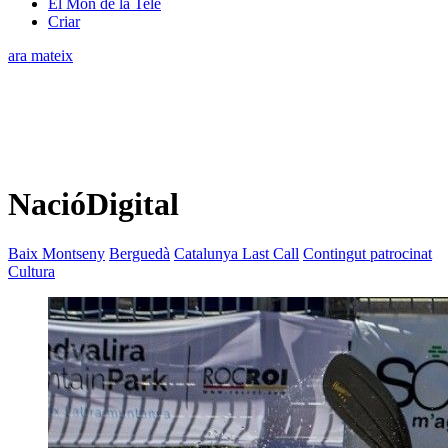
El Món de la Tele
Criar
ara mateix
NacióDigital
Baix Montseny
Berguedà
Catalunya Last Call
Contingut patrocinat
Cultura