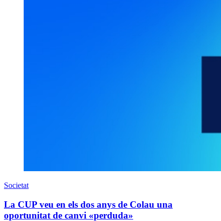
Societat
​La CUP veu en els dos anys de Colau una
oportunitat de canvi «perduda»