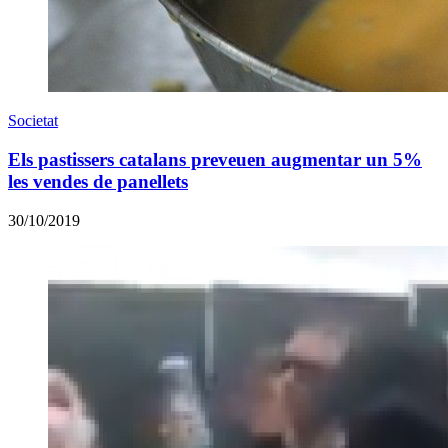
Societat
​Els pastissers catalans preveuen augmentar un 5%
les vendes de panellets
30/10/2019