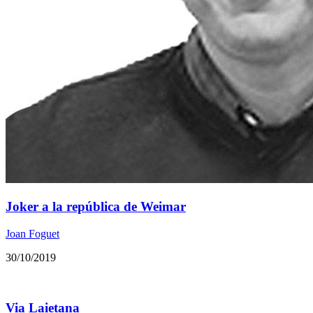
Joker a la república de Weimar
Joan Foguet
30/10/2019
Via Laietana