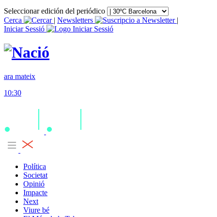
Seleccionar edición del periódico
Cerca
|
Newsletters
|
Iniciar Sessió
ara mateix
10:30
Política
Societat
Opinió
Impacte
Next
Viure bé