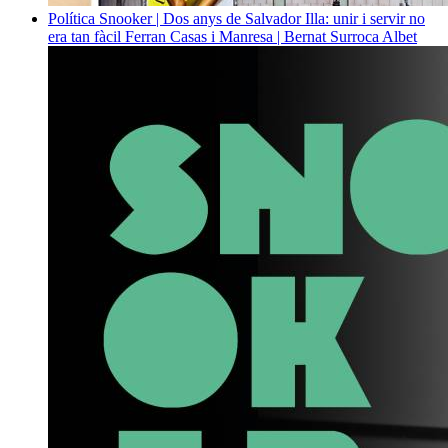
Política
Snooker | Dos anys de Salvador Illa: unir i servir no
era tan fàcil
Ferran Casas i Manresa | Bernat Surroca Albet