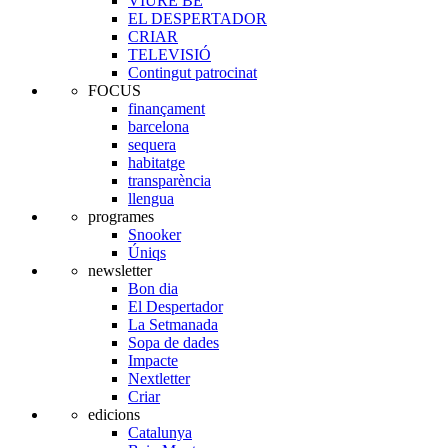
VIURE BE
EL DESPERTADOR
CRIAR
TELEVISIÓ
Contingut patrocinat
FOCUS
finançament
barcelona
sequera
habitatge
transparència
llengua
programes
Snooker
Úniqs
newsletter
Bon dia
El Despertador
La Setmanada
Sopa de dades
Impacte
Nextletter
Criar
edicions
Catalunya