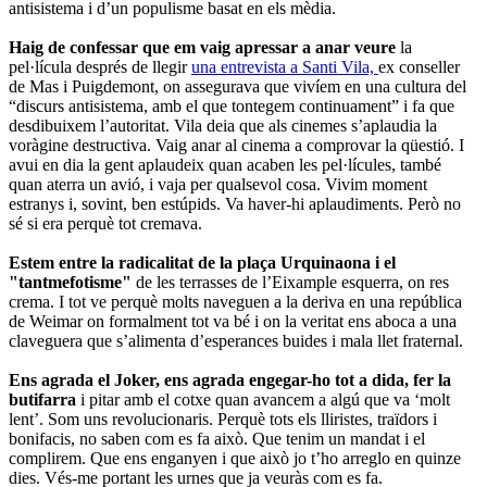
antisistema i d’un populisme basat en els mèdia.
Haig de confessar que em vaig apressar a anar veure
la
pel·lícula després de llegir
una entrevista a Santi Vila,
ex conseller
de Mas i Puigdemont, on assegurava que vivíem en una cultura del
“discurs antisistema, amb el que tontegem continuament” i fa que
desdibuixem l’autoritat. Vila deia que als cinemes s’aplaudia la
voràgine destructiva. Vaig anar al cinema a comprovar la qüestió. I
avui en dia la gent aplaudeix quan acaben les pel·lícules, també
quan aterra un avió, i vaja per qualsevol cosa. Vivim moment
estranys i, sovint, ben estúpids. Va haver-hi aplaudiments. Però no
sé si era perquè tot cremava.
Estem entre la radicalitat de la plaça Urquinaona i el
"tantmefotisme"
de les terrasses de l’Eixample esquerra, on res
crema. I tot ve perquè molts naveguen a la deriva en una república
de Weimar on formalment tot va bé i on la veritat ens aboca a una
claveguera que s’alimenta d’esperances buides i mala llet fraternal.
Ens agrada el Joker, ens agrada engegar-ho tot a dida, fer la
butifarra
i pitar amb el cotxe quan avancem a algú que va ‘molt
lent’. Som uns revolucionaris. Perquè tots els lliristes, traïdors i
bonifacis, no saben com es fa això. Que tenim un mandat i el
complirem. Que ens enganyen i que això jo t’ho arreglo en quinze
dies. Vés-me portant les urnes que ja veuràs com es fa.