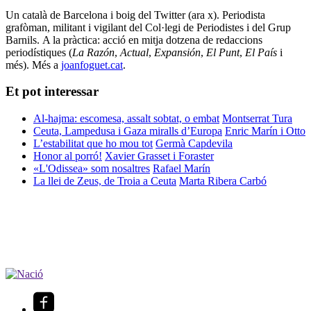
Un català de Barcelona i boig del Twitter (ara x). Periodista
grafòman, militant i vigilant del Col·legi de Periodistes i del Grup
Barnils. A la pràctica: acció en mitja dotzena de redaccions
periodístiques (
La Razón
,
Actual
,
Expansión
,
El Punt
,
El País
i
més). Més a
joanfoguet.cat
.
Et pot interessar
Al-hajma: escomesa, assalt sobtat, o embat
Montserrat Tura
Ceuta, Lampedusa i Gaza miralls d’Europa
Enric Marín i Otto
L’estabilitat que ho mou tot
Germà Capdevila
Honor al porró!
Xavier Grasset i Foraster
«L'Odissea» som nosaltres
Rafael Marín
La llei de Zeus, de Troia a Ceuta
Marta Ribera Carbó