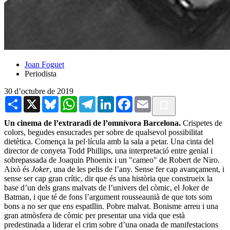
Joan Foguet
Periodista
30 d’octubre de 2019
Share
X
Bluesky
WhatsApp
Telegram
LinkedIn
Facebook
Email
Un cinema de l’extraradi de l’omnívora Barcelona.
Crispetes de
colors, begudes ensucrades per sobre de qualsevol possibilitat
dietètica. Comença la pel·lícula amb la sala a petar. Una cinta del
director de conyeta Todd Phillips, una interpretació entre genial i
sobrepassada de Joaquin Phoenix i un "cameo" de Robert de Niro.
Això és
Joker
, una de les pelis de l’any. Sense fer cap avançament, i
sense ser cap gran crític, dir que és una història que construeix la
base d’un dels grans malvats de l’univers del còmic, el Joker de
Batman, i que té de fons l’argument rousseaunià de que tots som
bons a no ser que ens espatllin. Pobre malvat. Bonisme arreu i una
gran atmòsfera de còmic per presentar una vida que està
predestinada a liderar el crim sobre d’una onada de manifestacions