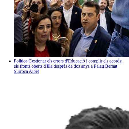
Política
Gestionar els errors d'Educació i complir els acords:
els fronts oberts d'Illa després de dos anys a Palau
Bernat
Surroca Albet