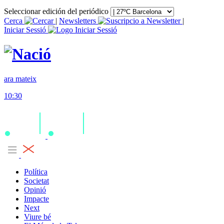
Seleccionar edición del periódico
Cerca
|
Newsletters
|
Iniciar Sessió
ara mateix
10:30
Política
Societat
Opinió
Impacte
Next
Viure bé