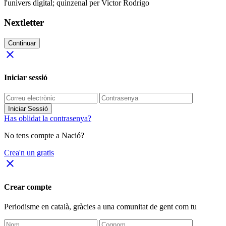
l'univers digital; quinzenal per Victor Rodrigo
Nextletter
Continuar
close
Iniciar sessió
Iniciar Sessió
Has oblidat la contrasenya?
No tens compte a Nació?
Crea'n un gratis
close
Crear compte
Periodisme
en català
, gràcies a una comunitat de gent com tu