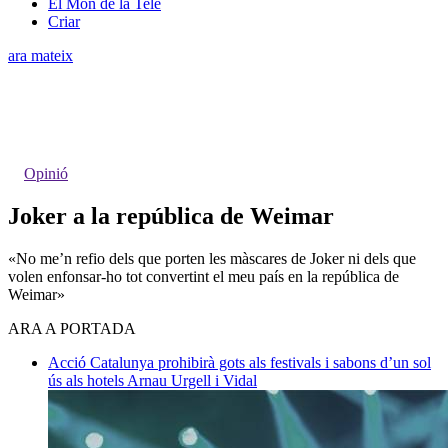
El Món de la Tele
Criar
ara mateix
Opinió
Joker a la república de Weimar
«No me’n refio dels que porten les màscares de Joker ni dels que
volen enfonsar-ho tot convertint el meu país en la república de
Weimar»
ARA A PORTADA
Acció
Catalunya prohibirà gots als festivals i sabons d’un sol
ús als hotels
Arnau Urgell i Vidal