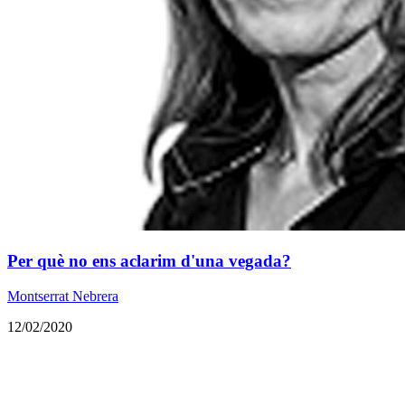
​Per què no ens aclarim d'una vegada?
Montserrat Nebrera
12/02/2020