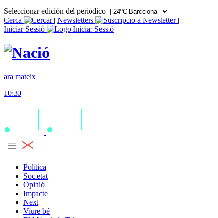
Seleccionar edición del periódico
Cerca
|
Newsletters
|
Iniciar Sessió
ara mateix
10:30
Política
Societat
Opinió
Impacte
Next
Viure bé