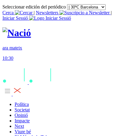
Seleccionar edición del periódico
Cerca
|
Newsletters
|
Iniciar Sessió
ara mateix
10:30
Política
Societat
Opinió
Impacte
Next
Viure bé