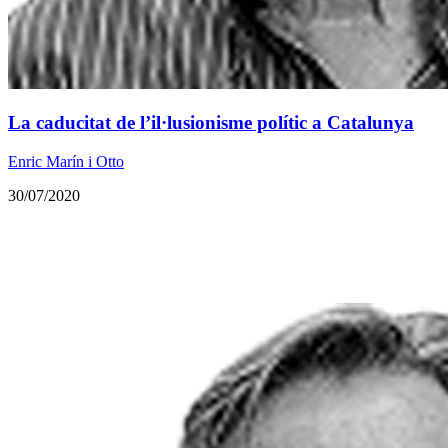
La caducitat de l’il·lusionisme polític a Catalunya
Enric Marín i Otto
30/07/2020