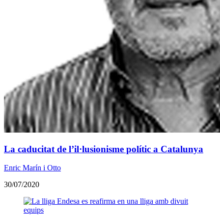
La caducitat de l’il·lusionisme polític a Catalunya
Enric Marín i Otto
30/07/2020