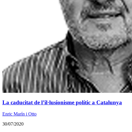
La caducitat de l’il·lusionisme polític a Catalunya
Enric Marín i Otto
30/07/2020