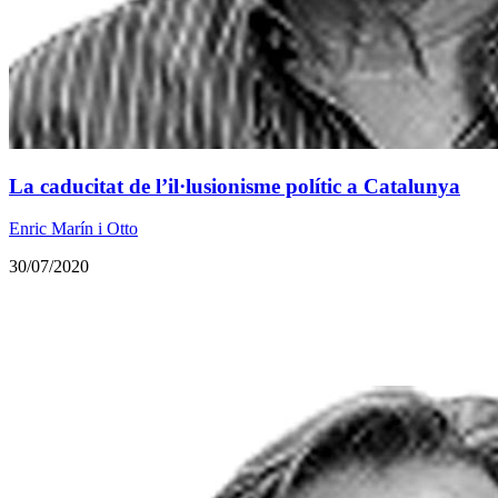
La caducitat de l’il·lusionisme polític a Catalunya
Enric Marín i Otto
30/07/2020