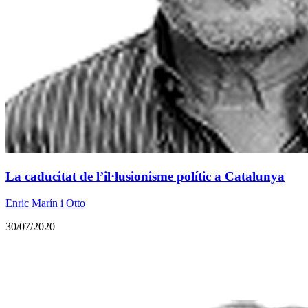
La caducitat de l’il·lusionisme polític a Catalunya
Enric Marín i Otto
30/07/2020