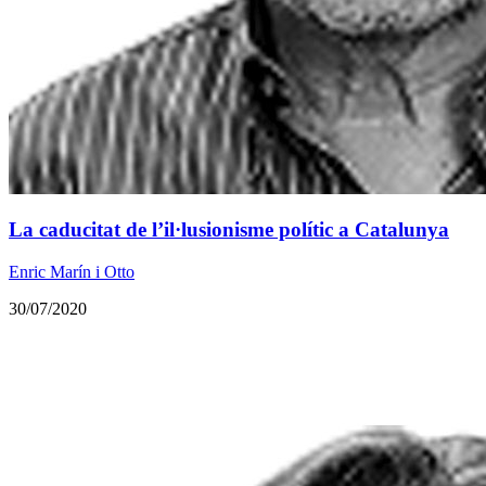
La caducitat de l’il·lusionisme polític a Catalunya
Enric Marín i Otto
30/07/2020