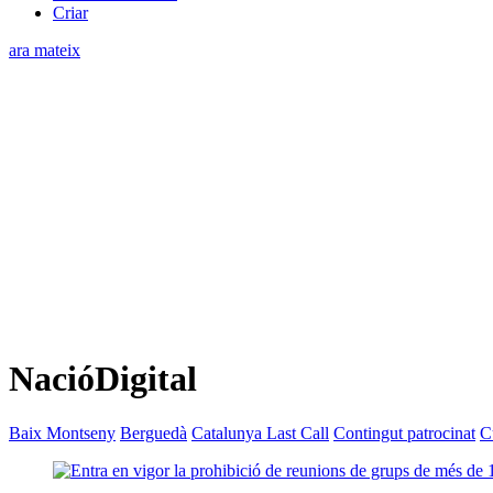
Criar
ara mateix
NacióDigital
Baix Montseny
Berguedà
Catalunya Last Call
Contingut patrocinat
C