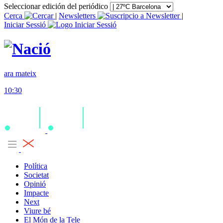
Seleccionar edición del periódico
Cerca
|
Newsletters
|
Iniciar Sessió
ara mateix
10:30
Política
Societat
Opinió
Impacte
Next
Viure bé
El Món de la Tele