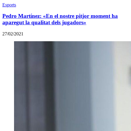
Esports
Pedro Martínez: «En el nostre pitjor moment ha
aparegut la qualitat dels jugadors»
27/02/2021