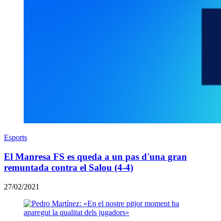
Esports
El Manresa FS es queda a un pas d'una gran
remuntada contra el Salou (4-4)
27/02/2021