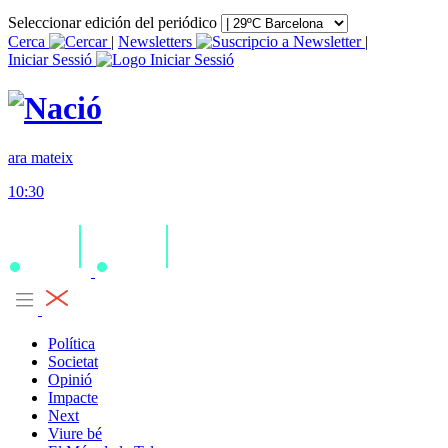
Seleccionar edición del periódico
Cerca
|
Newsletters
|
Iniciar Sessió
ara mateix
10:30
Política
Societat
Opinió
Impacte
Next
Viure bé