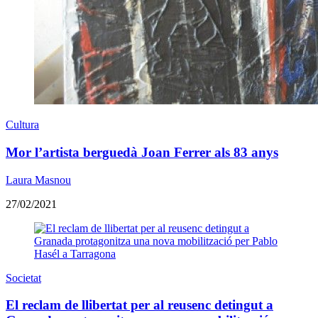
Cultura
Mor l’artista berguedà Joan Ferrer als 83 anys
Laura Masnou
27/02/2021
Societat
El reclam de llibertat per al reusenc detingut a