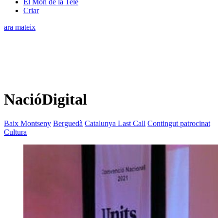
El Món de la Tele
Criar
ara mateix
NacióDigital
Baix Montseny
Berguedà
Catalunya Last Call
Contingut patrocinat
Cultura