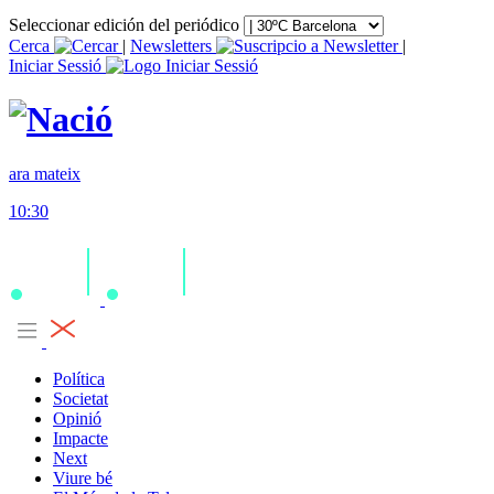
Seleccionar edición del periódico
Cerca
|
Newsletters
|
Iniciar Sessió
ara mateix
10:30
Política
Societat
Opinió
Impacte
Next
Viure bé