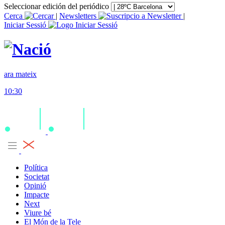
Seleccionar edición del periódico
Cerca
|
Newsletters
|
Iniciar Sessió
ara mateix
10:30
Política
Societat
Opinió
Impacte
Next
Viure bé
El Món de la Tele