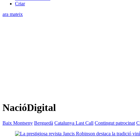
Criar
ara mateix
NacióDigital
Baix Montseny
Berguedà
Catalunya Last Call
Contingut patrocinat
C