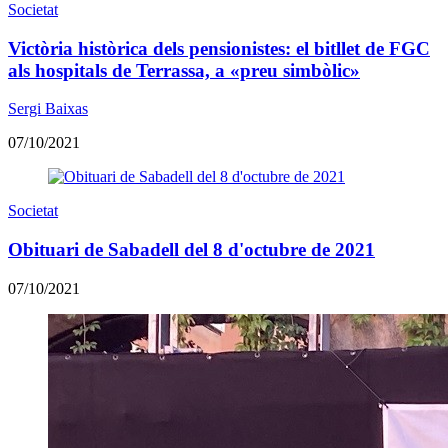
Societat
Victòria històrica dels pensionistes: el bitllet de FGC
als hospitals de Terrassa, a «preu simbòlic»
Sergi Baixas
07/10/2021
Societat
Obituari de Sabadell del 8 d'octubre de 2021
07/10/2021