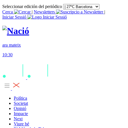
Seleccionar edición del periódico
Cerca
|
Newsletters
|
Iniciar Sessió
ara mateix
10:30
Política
Societat
Opinió
Impacte
Next
Viure bé