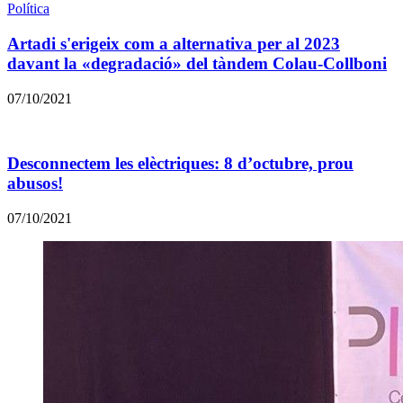
Política
Artadi s'erigeix com a alternativa per al 2023
davant la «degradació» del tàndem Colau-Collboni
07/10/2021
Desconnectem les elèctriques: 8 d’octubre, prou
abusos!
07/10/2021