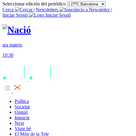
Seleccionar edición del periódico
Cerca
|
Newsletters
|
Iniciar Sessió
ara mateix
10:30
Política
Societat
Opinió
Impacte
Next
Viure bé
El Món de la Tele