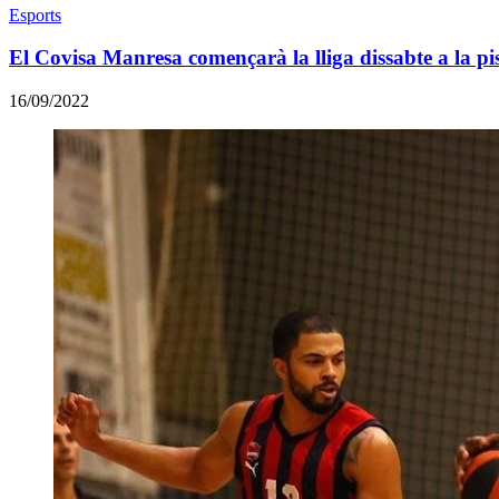
Esports
El Covisa Manresa començarà la lliga dissabte a la p
16/09/2022