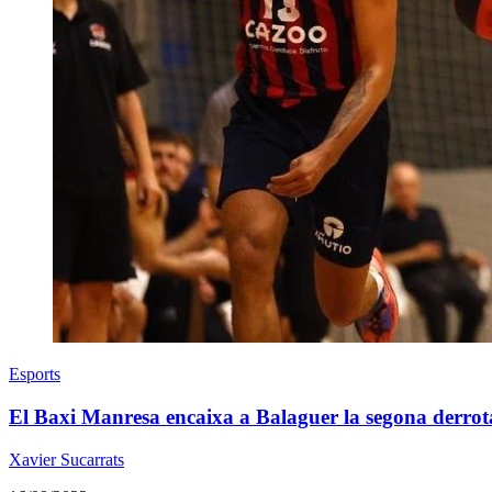
Esports
El Baxi Manresa encaixa a Balaguer la segona derrot
Xavier Sucarrats