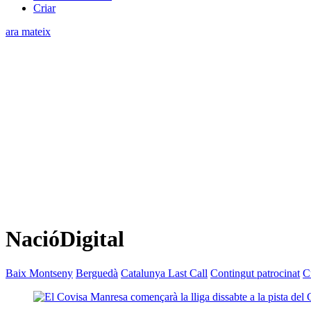
Criar
ara mateix
NacióDigital
Baix Montseny
Berguedà
Catalunya Last Call
Contingut patrocinat
C