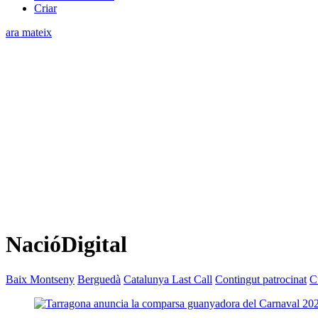
Criar
ara mateix
NacióDigital
Baix Montseny
Berguedà
Catalunya Last Call
Contingut patrocinat
C