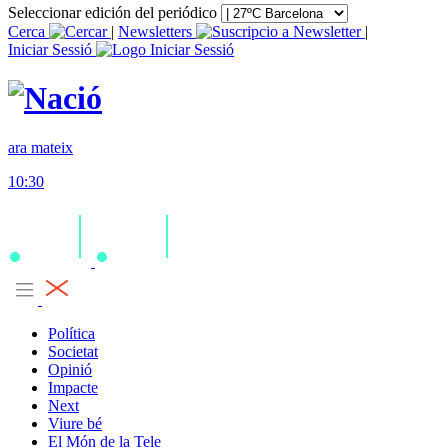
Seleccionar edición del periódico
Cerca
|
Newsletters
|
Iniciar Sessió
ara mateix
10:30
Política
Societat
Opinió
Impacte
Next
Viure bé
El Món de la Tele