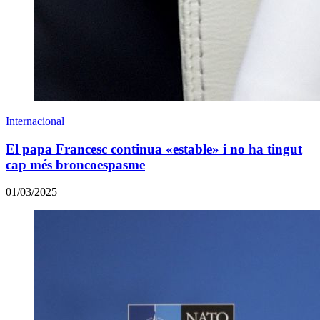
Internacional
El papa Francesc continua «estable» i no ha tingut
cap més broncoespasme
01/03/2025