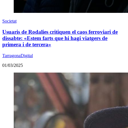
Societat
Usuaris de Rodalies critiquen el caos ferroviari de
dissabte: «Estem farts que hi hagi viatgers de
primera i de tercera»
TarragonaDigital
01/03/2025