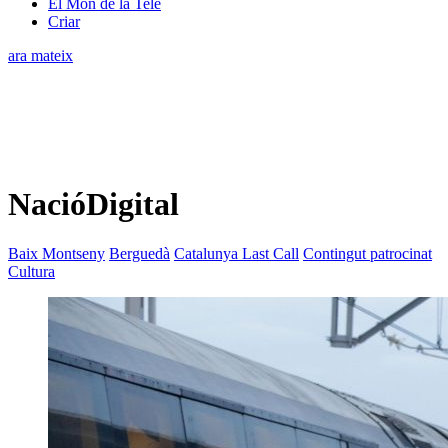
El Món de la Tele
Criar
ara mateix
NacióDigital
Baix Montseny
Berguedà
Catalunya Last Call
Contingut patrocinat
Cultura