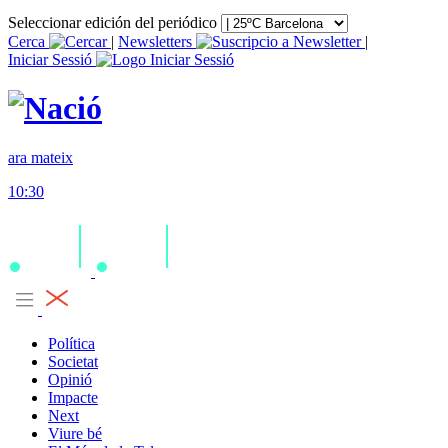
Seleccionar edición del periódico
Cerca
|
Newsletters
|
Iniciar Sessió
ara mateix
10:30
Política
Societat
Opinió
Impacte
Next
Viure bé