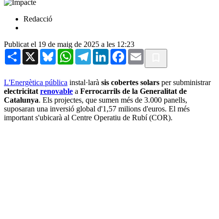
Redacció
Publicat el 19 de maig de 2025 a les 12:23
Share
X
Bluesky
WhatsApp
Telegram
LinkedIn
Facebook
Email
L'Energètica pública
instal·larà
sis cobertes solars
per subministrar
electricitat
renovable
a
Ferrocarrils de la Generalitat de
Catalunya
. Els projectes, que sumen més de 3.000 panells,
suposaran una inversió global d'1,57 milions d'euros. El més
important s'ubicarà al Centre Operatiu de Rubí (COR).