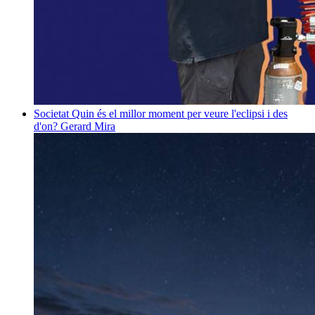
Societat
Quin és el millor moment per veure l'eclipsi i des
d'on?
Gerard Mira