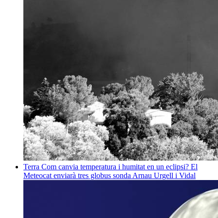
Terra
Com canvia temperatura i humitat en un eclipsi? El
Meteocat enviarà tres globus sonda
Arnau Urgell i Vidal