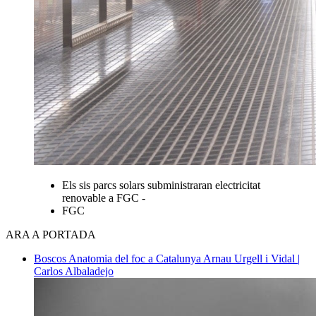
Els sis parcs solars subministraran electricitat
renovable a FGC -
FGC
ARA A PORTADA
Boscos
Anatomia del foc a Catalunya
Arnau Urgell i Vidal |
Carlos Albaladejo