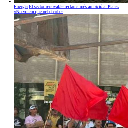
Energia
El sector renovable reclama més ambició al Plater:
«No volem que neixi coix»