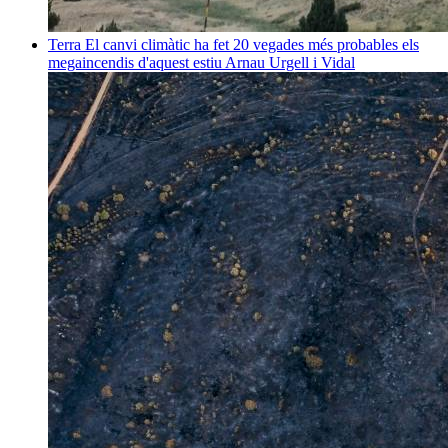
Terra
El canvi climàtic ha fet 20 vegades més probables els
megaincendis d'aquest estiu
Arnau Urgell i Vidal