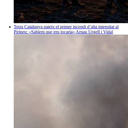
Terra
Catalunya pateix el primer incendi d’alta intensitat al
Pirineu: «Sabíem que ens tocaria»
Arnau Urgell i Vidal