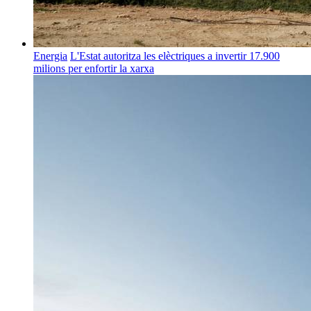
Energia
L'Estat autoritza les elèctriques a invertir 17.900
milions per enfortir la xarxa