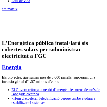
Estil de vida
ara mateix
L'Energètica pública instal·larà sis
cobertes solars per subministrar
electricitat a FGC
Energia
Els projectes, que sumen més de 3.000 panells, suposaran una
inversió global d’1,57 milions d’euros
El Govern reforça la gestió d'emergències greus després de
l'apagada elèctrica
«Hem d'accelerar l'electrificació perquè també ajudarà a
estabilitzar el sistema»