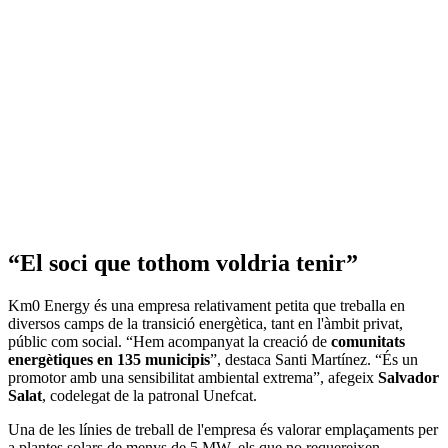
“El soci que tothom voldria tenir”
Km0 Energy és una empresa relativament petita que treballa en
diversos camps de la transició energètica, tant en l'àmbit privat,
públic com social. “Hem acompanyat la creació de
comunitats
energètiques en 135 municipis
”, destaca Santi Martínez. “És un
promotor amb una sensibilitat ambiental extrema”, afegeix
Salvador
Salat
, codelegat de la patronal Unefcat.
Una de les línies de treball de l'empresa és valorar emplaçaments per
a plantes solars de menys de 5 MW, els que no requereixen