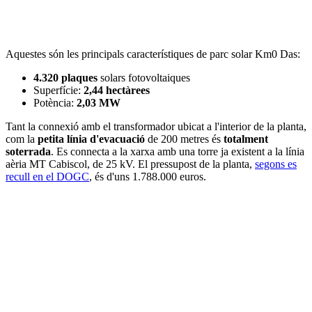
Aquestes són les principals característiques de parc solar Km0 Das:
4.320 plaques
solars fotovoltaiques
Superfície:
2,44 hectàrees
Potència:
2,03 MW
Tant la connexió amb el transformador ubicat a l'interior de la planta,
com la
petita línia d'evacuació
de 200 metres és
totalment
soterrada
. Es connecta a la xarxa amb una torre ja existent a la línia
aèria MT Cabiscol, de 25 kV. El pressupost de la planta,
segons es
recull en el DOGC
, és d'uns 1.788.000 euros.