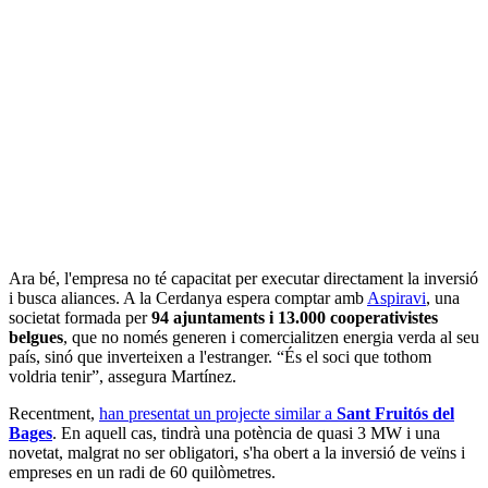
Ara bé, l'empresa no té capacitat per executar directament la inversió
i busca aliances. A la Cerdanya espera comptar amb
Aspiravi
, una
societat formada per
94 ajuntaments i 13.000 cooperativistes
belgues
, que no només generen i comercialitzen energia verda al seu
país, sinó que inverteixen a l'estranger. “És el soci que tothom
voldria tenir”, assegura Martínez.
Recentment,
han presentat un projecte similar a
Sant Fruitós del
Bages
. En aquell cas, tindrà una potència de quasi 3 MW i una
novetat, malgrat no ser obligatori, s'ha obert a la inversió de veïns i
empreses en un radi de 60 quilòmetres.