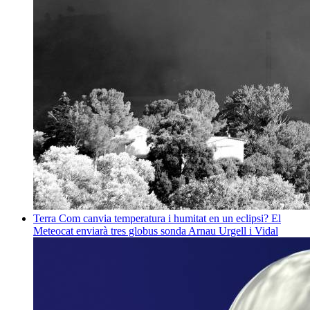
Terra
Com canvia temperatura i humitat en un eclipsi? El
Meteocat enviarà tres globus sonda
Arnau Urgell i Vidal