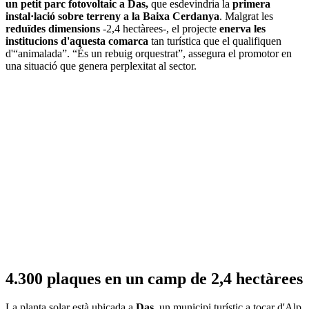
un petit parc fotovoltaic a Das,
que esdevindria la
primera
instal·lació sobre terreny a la Baixa Cerdanya
. Malgrat les
reduïdes dimensions
-2,4 hectàrees-, el projecte
enerva les
institucions d'aquesta comarca
tan turística que el qualifiquen
d'“animalada”. “És un rebuig orquestrat”, assegura el promotor en
una situació que genera perplexitat al sector.
4.300 plaques en un camp de 2,4 hectàrees
La planta solar està ubicada a
Das
, un municipi turístic a tocar d'Alp