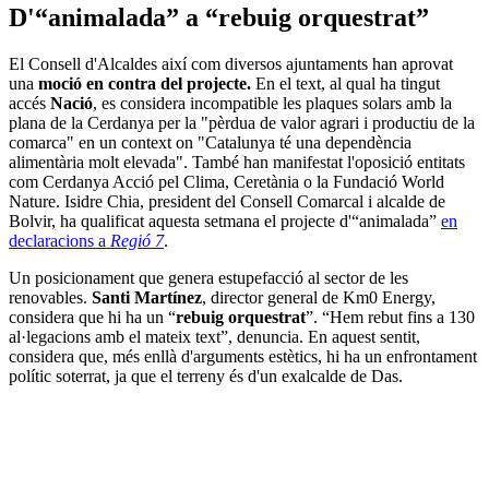
D'“animalada” a “rebuig orquestrat”
El Consell d'Alcaldes així com diversos ajuntaments han aprovat
una
moció en contra del projecte.
En el text, al qual ha tingut
accés
Nació
, es considera incompatible les plaques solars amb la
plana de la Cerdanya per la "pèrdua de valor agrari i productiu de la
comarca" en un context on "Catalunya té una dependència
alimentària molt elevada". També han manifestat l'oposició entitats
com Cerdanya Acció pel Clima, Ceretània o la Fundació World
Nature. Isidre Chia, president del Consell Comarcal i alcalde de
Bolvir, ha qualificat aquesta setmana el projecte d'“animalada”
en
declaracions a
Regió 7
.
Un posicionament que genera estupefacció al sector de les
renovables.
Santi Martínez
, director general de Km0 Energy,
considera que hi ha un “
rebuig orquestrat
”. “Hem rebut fins a 130
al·legacions amb el mateix text”, denuncia. En aquest sentit,
considera que, més enllà d'arguments estètics, hi ha un enfrontament
polític soterrat, ja que el terreny és d'un exalcalde de Das.