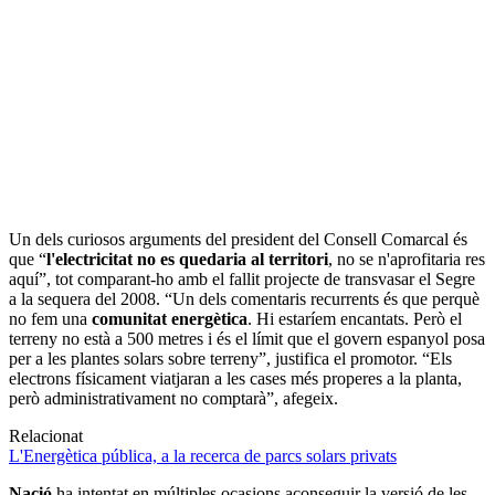
Un dels curiosos arguments del president del Consell Comarcal és
que “
l'electricitat no es quedaria al territori
, no se n'aprofitaria res
aquí”, tot comparant-ho amb el fallit projecte de transvasar el Segre
a la sequera del 2008. “Un dels comentaris recurrents és que perquè
no fem una
comunitat energètica
. Hi estaríem encantats. Però el
terreny no està a 500 metres i és el límit que el govern espanyol posa
per a les plantes solars sobre terreny”, justifica el promotor. “Els
electrons físicament viatjaran a les cases més properes a la planta,
però administrativament no comptarà”, afegeix.
Relacionat
L'Energètica pública, a la recerca de parcs solars privats
Nació
ha intentat en múltiples ocasions aconseguir la versió de les