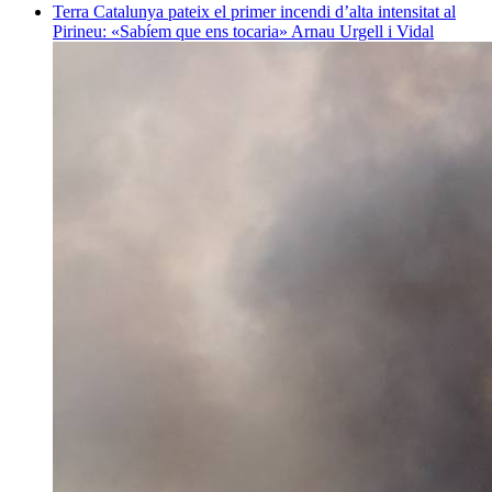
Terra
Catalunya pateix el primer incendi d’alta intensitat al
Pirineu: «Sabíem que ens tocaria»
Arnau Urgell i Vidal