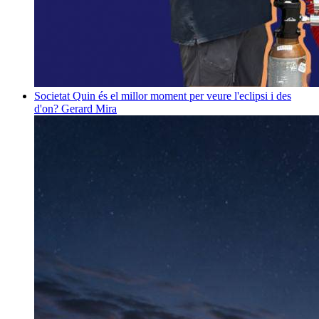
Societat
Quin és el millor moment per veure l'eclipsi i des
d'on?
Gerard Mira