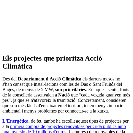
Els projectes que prioritza Acció
Climàtica
Des del
Departament d'Acció Climàtica
els darrers mesos no
s'han cansat que instal·lacions com les de Das o Sant Fruitós del
Bages, de menys de 5 MW,
són prioritàries
. En aquest sentit, fonts
de la conselleria assenyalen a
Nació
que “cada vegada guanyen més
pes”, ja que se n'afavoreix la tramitació. Concretament, consideren
que són més fàcils d'encaixar en el territori, tenen menys impacte
ambiental i menys problemes per connectar-se a la xarxa.
L'Energètica
, de fet, també ha escollit aquest tipus de projectes per
a la
primera compra de projectes renovables per crida pública amb
una inversió de 10 milions d'euros
. L'empresa de renovables de la