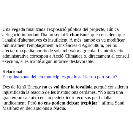
Una vegada finalitzada l'exposició pública del projecte, l'única
al·legació important l'ha presentat
Urbanisme
, que considera que
l'anàlisi d'alternatives és insuficient. A més, també es va modificar
mínimament l'emplaçament, a instàncies d'Agricultura, per no
afectar una petita porció de sol amb valor agrícola. L'autorització
administrativa correspon a Acció Climàtica o, directament al consell
executiu, si es manté algun informe desfavorable.
Relacionat
En quina zona del teu municipi es pot instal·lar un parc solar?
Des de Km0 Energy
no es vol tirar la tovallola
perquè consideren
injustificada la reacció de les institucions cerdanes. “No som una
gran empresa i això ens impedeix tenir recursos per batallar
jurídicament. Però
no ens podem deixar trepitjar
”, afirma Santi
Martínez en declaracions a
Nació
.