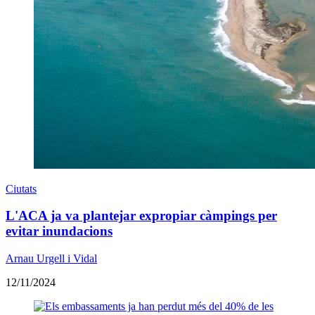
Ciutats
L'ACA ja va plantejar expropiar càmpings per
evitar inundacions
Arnau Urgell i Vidal
12/11/2024