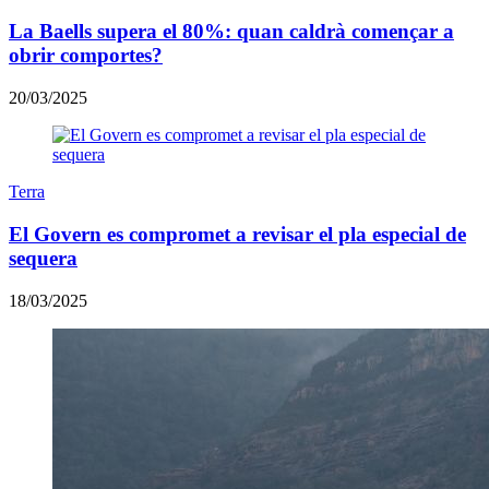
La Baells supera el 80%: quan caldrà començar a
obrir comportes?
20/03/2025
Terra
El Govern es compromet a revisar el pla especial de
sequera
18/03/2025