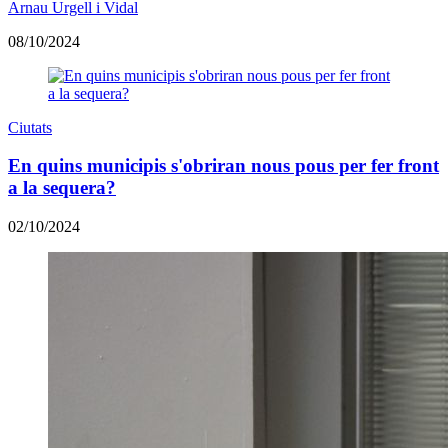
Arnau Urgell i Vidal
08/10/2024
Ciutats
En quins municipis s'obriran nous pous per fer front
a la sequera?
02/10/2024