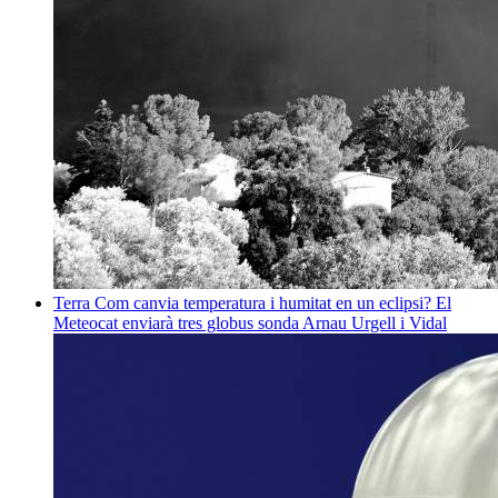
Terra
Com canvia temperatura i humitat en un eclipsi? El
Meteocat enviarà tres globus sonda
Arnau Urgell i Vidal