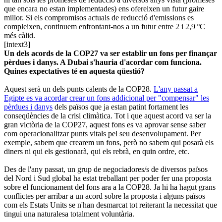
que encara no estan implementades) ens ofereixen un futur gaire
millor. Si els compromisos actuals de reducció d'emissions es
compleixen, continuem enfrontant-nos a un futur entre 2 i 2,9 ºC
més càlid.
[intext3]
Un dels acords de la COP27 va ser establir un fons per finançar
pèrdues i danys. A Dubai s'hauria d'acordar com funciona.
Quines expectatives té en aquesta qüestió?
Aquest serà un dels punts calents de la COP28.
L'any passat a
Egipte es va acordar crear un fons addicional per "compensar" les
pèrdues i danys
dels països que ja estan patint fortament les
conseqüències de la crisi climàtica. Tot i que aquest acord va ser la
gran victòria de la COP27, aquest fons es va aprovar sense saber
com operacionalitzar punts vitals pel seu desenvolupament. Per
exemple, sabem que crearem un fons, però no sabem qui posarà els
diners ni qui els gestionarà, qui els rebrà, en quin ordre, etc.
Des de l'any passat, un grup de negociadores/s de diversos països
del Nord i Sud global ha estat treballant per poder fer una proposta
sobre el funcionament del fons ara a la COP28. Ja hi ha hagut grans
conflictes per arribar a un acord sobre la proposta i alguns països
com els Estats Units se n'han desmarcat tot reiterant la necessitat que
tingui una naturalesa totalment voluntària.