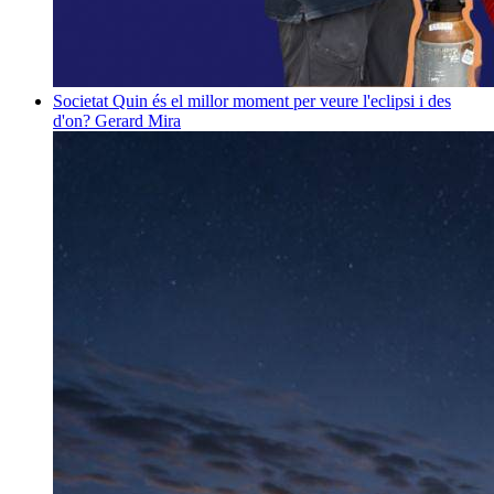
Societat
Quin és el millor moment per veure l'eclipsi i des
d'on?
Gerard Mira