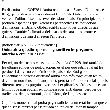
camí.
Es discutirà a la COP28 i s'anirà repetint cada 5 anys. És un procés
llarg, que té diverses fases i durant la COP de Dubai només en
veure'm l'última fase i les seves decisions finals. En principi, el que
podríem esperar és que, veient les perspectives de reduccions
d'emissions, el Balanç Global acabés amb noves directrius que
guiessin l'ambició climàtica dels països de cara a les promeses
d'emissions que han d'entregar l'any 2025.
[noticiadiari]2/265687[/noticiadiari]
Quina altra qüestió -que no hagi sortit en les preguntes
anteriors- creu que és clau?
Per mi, un dels temes claus no només de la COP28 sinó també de
les últimes rondes de negociacions, és el pes que estan agafant les
pèrdues i danys no econòmics dels països del Sud global.
Evidentment, aquesta discussió arriba amb més força quan tenim
davant un nou fons de finançament, però també trobo crucial que els
diferents territoris puguin aixecar-se i explicar les pèrdues que estan
tenint i que mai podran ser compensades amb diners: pèrdues de
tradicions, de gastronomia, de folklore, de llengües, etc.
Cap fons monetari mai podrà pagar suficient a un estat insular que es
queda sense territori per la pujada del nivell del mar, ni tampoc