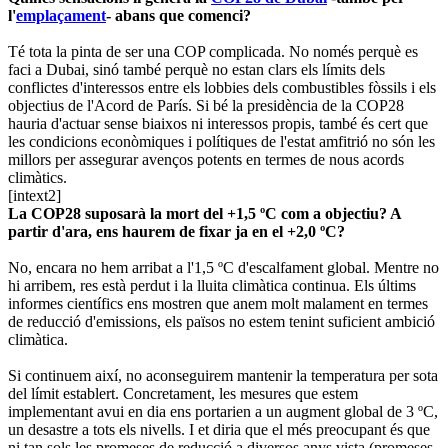
l'
emplaçament
- abans que comenci?
Té tota la pinta de ser una COP complicada. No només perquè es
faci a Dubai, sinó també perquè no estan clars els límits dels
conflictes d'interessos entre els lobbies dels combustibles fòssils i els
objectius de l'Acord de París. Si bé la presidència de la COP28
hauria d'actuar sense biaixos ni interessos propis, també és cert que
les condicions econòmiques i polítiques de l'estat amfitrió no són les
millors per assegurar avenços potents en termes de nous acords
climàtics.
[intext2]
La COP28 suposarà la mort del +1,5 ºC com a objectiu? A
partir d'ara, ens haurem de fixar ja en el +2,0 ºC?
No, encara no hem arribat a l'1,5 ºC d'escalfament global. Mentre no
hi arribem, res està perdut i la lluita climàtica continua. Els últims
informes científics ens mostren que anem molt malament en termes
de reducció d'emissions, els països no estem tenint suficient ambició
climàtica.
Si continuem així, no aconseguirem mantenir la temperatura per sota
del límit establert. Concretament, les mesures que estem
implementant avui en dia ens portarien a un augment global de 3 ºC,
un desastre a tots els nivells. I et diria que el més preocupant és que
ni tan sols les promeses de reducció a diversos anys vista (promeses