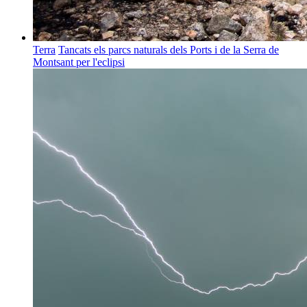
Terra
Tancats els parcs naturals dels Ports i de la Serra de
Montsant per l'eclipsi