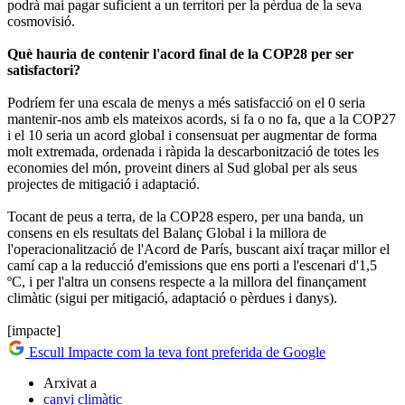
podrà mai pagar suficient a un territori per la pèrdua de la seva
cosmovisió.
Què hauria de contenir l'acord final de la COP28 per ser
satisfactori?
Podríem fer una escala de menys a més satisfacció on el 0 seria
mantenir-nos amb els mateixos acords, si fa o no fa, que a la COP27
i el 10 seria un acord global i consensuat per augmentar de forma
molt extremada, ordenada i ràpida la descarbonització de totes les
economies del món, proveint diners al Sud global per als seus
projectes de mitigació i adaptació.
Tocant de peus a terra, de la COP28 espero, per una banda, un
consens en els resultats del Balanç Global i la millora de
l'operacionalització de l'Acord de París, buscant així traçar millor el
camí cap a la reducció d'emissions que ens porti a l'escenari d'1,5
ºC, i per l'altra un consens respecte a la millora del finançament
climàtic (sigui per mitigació, adaptació o pèrdues i danys).
[impacte]
Escull Impacte com la teva font preferida de Google
Arxivat a
canvi climàtic