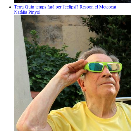
Terra
Quin temps farà per l'eclipsi? Respon el Meteocat
Natàlia Pinyol