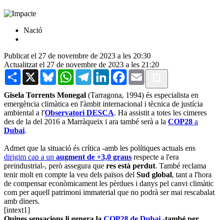
Nació
Publicat el 27 de novembre de 2023 a les 20:30
Actualitzat el 27 de novembre de 2023 a les 21:20
Share
X
Bluesky
WhatsApp
Telegram
LinkedIn
Facebook
Email
Gisela Torrents Monegal
(Tarragona, 1994) és especialista en
emergència climàtica en l'àmbit internacional i tècnica de justícia
ambiental a l'
Observatori DESCA
. Ha assistit a totes les cimeres
des de la del 2016 a Marràqueix i ara també serà a la
COP28
a
Dubai
.
Admet que la situació és crítica -amb les polítiques actuals ens
dirigim cap a un
augment de +3,0 graus
respecte a l'era
preindustrial-, però assegura que
res està perdut
. També reclama
tenir molt en compte la veu dels països del
Sud global
, tant a l'hora
de compensar econòmicament les pèrdues i danys pel canvi climàtic
com per aquell patrimoni immaterial que no podrà ser mai rescabalat
amb diners.
[intext1]
Quines sensacions li genera la
COP28 de Dubai
-també per