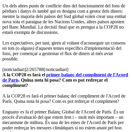
Un dels altres punts de conflicte dins del funcionament del fons de
pèrdues i danys és també qui es designa com a gestor dels diners:
mentre la majoria dels països del Sud global volen crear una entitat
nova sota el paraigua de les Nacions Unides, altres països aposten
pel Banc Mundial. La decisió final que es prengui a la COP28 no
estarà exempta de discussions.
Les expectatives, per tant, giren al voltant d'aconseguir un consens
en tots (o alguns) d'aquests temes específics d'implementació del
fons, per començar a gestionar el flux de diners al més aviat
possible.
[noticiadiari]2/265788[/noticiadiari]
A la COP28 es farà el
primer balanç del compliment de l'Acord
de París
. Quina nota hi posa? Com es pot redreçar el
compliment?
A la COP28 es farà el primer balanç del compliment de l'Acord de
París. Quina nota hi posa? Com es pot redreçar el compliment?
Enguany es fa el primer Balanç Global de l'Acord de París. És un
procés d'avaluació del que estem fent i – molt més important – un
mecanisme de millora. És una de les eines de l'Acord de París per
poder redreçar les mesures climàtiques si no estem anant pel bon