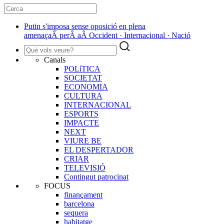
Putin s'imposa sense oposició en plena
amenaçaÂ perÂ aÂ Occident · Internacional · Nació
Canals
POLíTICA
SOCIETAT
ECONOMIA
CULTURA
INTERNACIONAL
ESPORTS
IMPACTE
NEXT
VIURE BE
EL DESPERTADOR
CRIAR
TELEVISIÓ
Contingut patrocinat
FOCUS
finançament
barcelona
sequera
habitatge