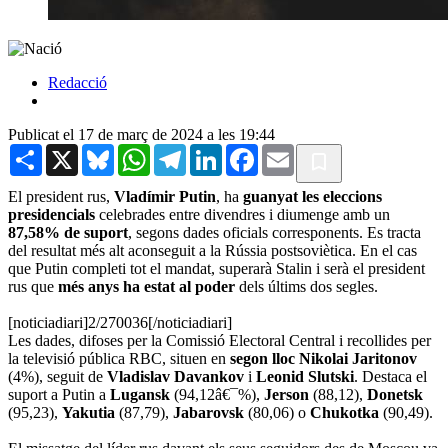
Redacció
Publicat el 17 de març de 2024 a les 19:44
Share
X
Bluesky
WhatsApp
Telegram
LinkedIn
Facebook
Email
El president rus,
Vladímir Putin
, ha
guanyat les eleccions
presidencials
celebrades entre divendres i diumenge amb un
87,58% de suport
, segons dades oficials corresponents. Es tracta
del resultat més alt aconseguit a la Rússia postsoviètica. En el cas
que Putin completi tot el mandat, superarà Stalin i serà el president
rus que
més anys ha estat al poder
dels últims dos segles.
[noticiadiari]2/270036[/noticiadiari]
Les dades, difoses per la Comissió Electoral Central i recollides per
la televisió pública RBC, situen en
segon lloc Nikolai Jaritonov
(4%), seguit de
Vladislav Davankov
i
Leonid Slutski
. Destaca el
suport a Putin a
Lugansk
(94,12â€¯%),
Jerson
(88,12),
Donetsk
(95,23),
Yakutia
(87,79),
Jabarovsk
(80,06) o
Chukotka
(90,49).