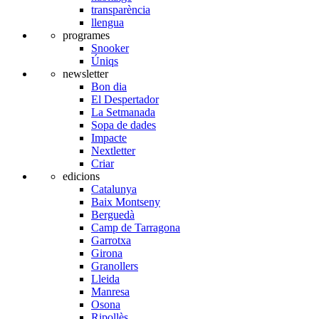
transparència
llengua
programes
Snooker
Úniqs
newsletter
Bon dia
El Despertador
La Setmanada
Sopa de dades
Impacte
Nextletter
Criar
edicions
Catalunya
Baix Montseny
Berguedà
Camp de Tarragona
Garrotxa
Girona
Granollers
Lleida
Manresa
Osona
Ripollès