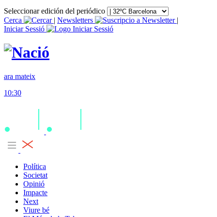
Seleccionar edición del periódico
Cerca
|
Newsletters
|
Iniciar Sessió
ara mateix
10:30
Política
Societat
Opinió
Impacte
Next
Viure bé