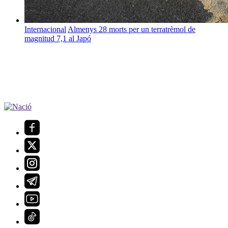
Internacional
Almenys 28 morts per un terratrèmol de
magnitud 7,1 al Japó