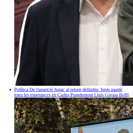
Política
De l'aparició fugaç al retorn definitiu: Junts manté
totes les esperances en Carles Puigdemont
Lluís Girona Boffi