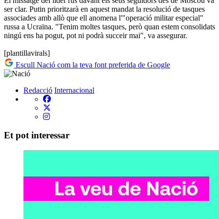
El missatge del líder rus davant els seus seguidors des de Moscou va
ser clar. Putin prioritzarà en aquest mandat la resolució de tasques
associades amb allò que ell anomena l'"operació militar especial"
russa a Ucraïna. "Tenim moltes tasques, però quan estem consolidats
ningú ens ha pogut, pot ni podrà succeir mai", va assegurar.
[plantillavirals]
Escull Nació com la teva font preferida de Google
Redacció
Internacional
Et pot interessar