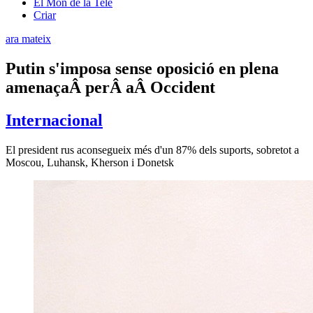
El Món de la Tele
Criar
ara mateix
Putin s'imposa sense oposició en plena
amenaçaÂ perÂ aÂ Occident
Internacional
El president rus aconsegueix més d'un 87% dels suports, sobretot a
Moscou, Luhansk, Kherson i Donetsk