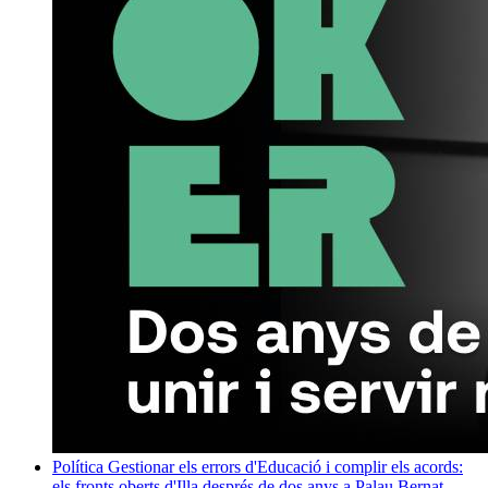
Política
Gestionar els errors d'Educació i complir els acords:
els fronts oberts d'Illa després de dos anys a Palau
Bernat