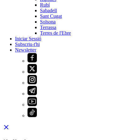
Rubí
Sabadell
Sant Cugat
Solsona
Terrassa
Terres de l'Ebre
Iniciar Sessió
Subscriu-t'hi
Newsletter
close