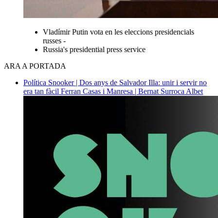
Vladímir Putin vota en les eleccions presidencials
russes -
Russia's presidential press service
ARA A PORTADA
Política
Snooker | Dos anys de Salvador Illa: unir i servir no
era tan fàcil
Ferran Casas i Manresa | Bernat Surroca Albet