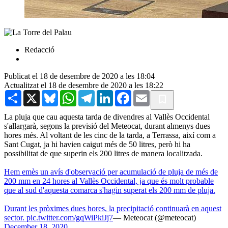
Redacció
Publicat el 18 de desembre de 2020 a les 18:04
Actualitzat el 18 de desembre de 2020 a les 18:22
Share
X
Bluesky
WhatsApp
Telegram
LinkedIn
Facebook
Email
La pluja que cau aquesta tarda de divendres al Vallès Occidental
s'allargarà, segons la previsió del Meteocat, durant almenys dues
hores més. Al voltant de les cinc de la tarda, a Terrassa, així com a
Sant Cugat, ja hi havien caigut més de 50 litres, però hi ha
possibilitat de que superin els 200 litres de manera localitzada.
Hem emès un avís d'observació per acumulació de pluja de més de
200 mm en 24 hores al Vallès Occidental, ja que és molt probable
que al sud d'aquesta comarca s'hagin superat els 200 mm de pluja.
Durant les pròximes dues hores, la precipitació continuarà en aquest
sector.
pic.twitter.com/gqWiPkiJj7
— Meteocat (@meteocat)
December 18, 2020