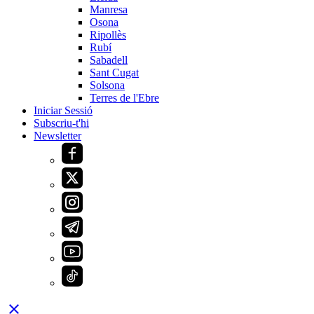
Manresa
Osona
Ripollès
Rubí
Sabadell
Sant Cugat
Solsona
Terres de l'Ebre
Iniciar Sessió
Subscriu-t'hi
Newsletter
close