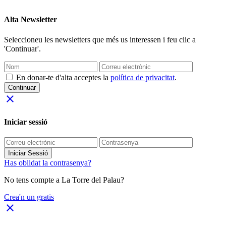
Alta Newsletter
Seleccioneu les newsletters que més us interessen i feu clic a
'Continuar'.
En donar-te d'alta acceptes la
política de privacitat
.
Continuar
close
Iniciar sessió
Iniciar Sessió
Has oblidat la contrasenya?
No tens compte a La Torre del Palau?
Crea'n un gratis
close