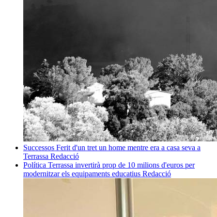
Successos
Ferit d'un tret un home mentre era a casa seva a
Terrassa
Redacció
Política
Terrassa invertirà prop de 10 milions d'euros per
modernitzar els equipaments educatius
Redacció