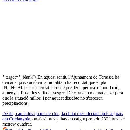
" target="_blank">En aquest sentit, l'Ajuntament de Terrassa ha
demanat precaució en la mobilitat i ha recordat que el pla
INUNCAT es troba en situació de prealerta per risc d'inundació,
almenys, fins a les vuit del vespre. De cara a la matinada, s'espera
que la situació millori i per aquest dissabte no s'esperen
precipitacions.
De fet, cap a dos quarts de cinc, la ciutat més afectada pels aiguats
era Cerdanyola
, on aleshores ja havien caigut prop de 230 litres per
metrew quadrat.