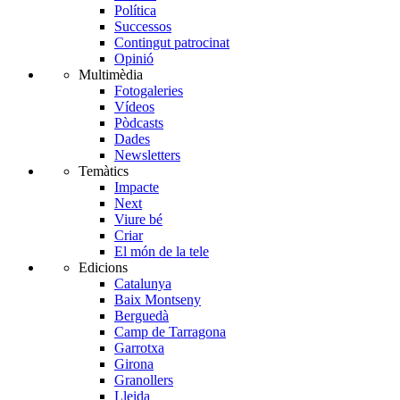
Política
Successos
Contingut patrocinat
Opinió
Multimèdia
Fotogaleries
Vídeos
Pòdcasts
Dades
Newsletters
Temàtics
Impacte
Next
Viure bé
Criar
El món de la tele
Edicions
Catalunya
Baix Montseny
Berguedà
Camp de Tarragona
Garrotxa
Girona
Granollers
Lleida