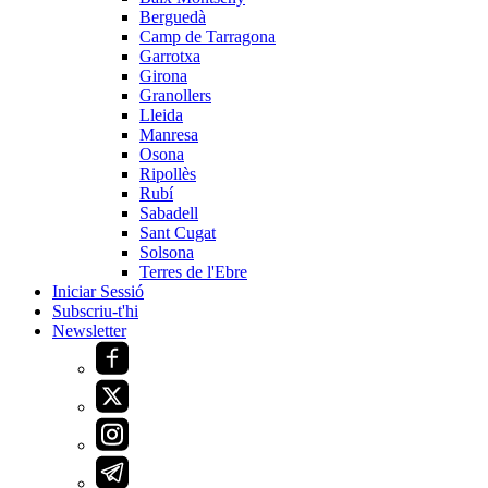
Berguedà
Camp de Tarragona
Garrotxa
Girona
Granollers
Lleida
Manresa
Osona
Ripollès
Rubí
Sabadell
Sant Cugat
Solsona
Terres de l'Ebre
Iniciar Sessió
Subscriu-t'hi
Newsletter