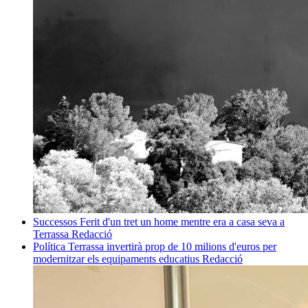
Successos
Ferit d'un tret un home mentre era a casa seva a
Terrassa
Redacció
Política
Terrassa invertirà prop de 10 milions d'euros per
modernitzar els equipaments educatius
Redacció