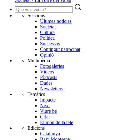
Societat · La Torre del Palau
Seccions
Últimes notícies
Societat
Cultura
Política
Successos
Contingut patrocinat
Opinió
Multimèdia
Fotogaleries
Vídeos
Pòdcasts
Dades
Newsletters
Temàtics
Impacte
Next
Viure bé
Criar
El món de la tele
Edicions
Catalunya
Baix Montseny