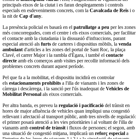
principals eixos de la ciutat i es faran desplegaments i controls
especials en esdeveniments concrets, com la
Cavalcada de Reis
i o
la nit de
Cap d'any
.
La presència policial es basarà en el
patrullatge a peu
per les zones
més concorregudes, com el centre i els eixos comercials, per facilitar
el contacte amb la ciutadania i la dissuasió d'infraccions, parant
especial atenció als
furts
de carteres i dispositius mòbils, la
venda
ambulant
d'articles a les zones del portal de Sant Roc, la plaça
Clavé, el carrer Major i la rambla d'Ègara, i també el
contacte
directe
amb els comerços amb visites per recollir informació dels
problemes concrets durant aquest període.
Pel que fa a la mobilitat, el dispositiu incidirà en controlar
els
estacionaments prohibits
a l'illa de vianants i les zones de
càrrega i descàrrega, i la sanció per l'ús inadequat de
Vehicles de
Mobilitat Personal
als eixos comercials.
Per altra banda, es preveu la
regulació i pacificació
del trànsit en
hores de major afluència de vehicles quan impliqui una congestió
rellevant i afectació al transport públic, amb tres nivells de regulació:
el primer posarà atenció a les vies prioritàries i al voltant de l'illa de
vianants amb
control de trànsit
i fluxos de persones; el segon, amb
una situació de congestió mitjana, implicarà un
reforç especial
a
l'interior de les àrees de vianants 1 i 2 i a la circulació de vianants