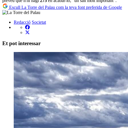
preveu que n'hi hagi
275
en acabar-lo, "un salt molt important".
Escull La Torre del Palau com la teva font preferida de Google
Redacció
Societat
Et pot interessar