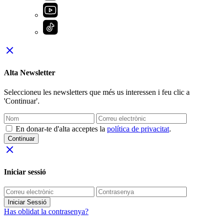
close
Alta Newsletter
Seleccioneu les newsletters que més us interessen i feu clic a
'Continuar'.
En donar-te d'alta acceptes la
política de privacitat
.
Continuar
close
Iniciar sessió
Iniciar Sessió
Has oblidat la contrasenya?