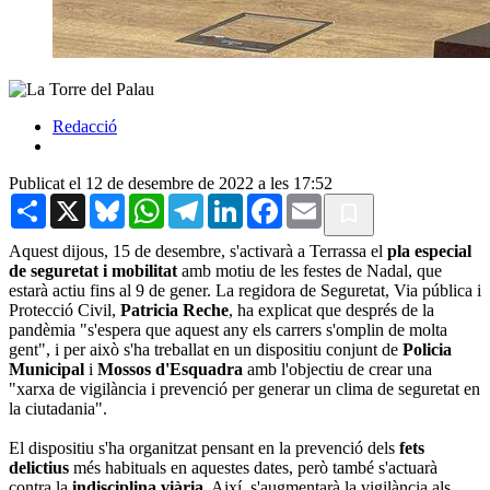
Redacció
Publicat el 12 de desembre de 2022 a les 17:52
Share
X
Bluesky
WhatsApp
Telegram
LinkedIn
Facebook
Email
Aquest dijous, 15 de desembre, s'activarà a Terrassa el
pla especial
de seguretat i mobilitat
amb motiu de les festes de Nadal, que
estarà actiu fins al 9 de gener. La regidora de Seguretat, Via pública i
Protecció Civil,
Patricia Reche
, ha explicat que després de la
pandèmia "s'espera que aquest any els carrers s'omplin de molta
gent", i per això s'ha treballat en un dispositiu conjunt de
Policia
Municipal
i
Mossos d'Esquadra
amb l'objectiu de crear una
"xarxa de vigilància i prevenció per generar un clima de seguretat en
la ciutadania".
El dispositiu s'ha organitzat pensant en la prevenció dels
fets
delictius
més habituals en aquestes dates, però també s'actuarà
contra la
indisciplina viària
. Així, s'augmentarà la vigilància als