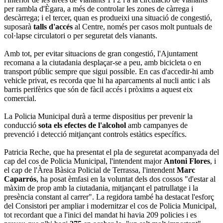
per rambla d'Ègara, a més de controlar les zones de càrrega i
descàrrega; i el tercer, quan es produeixi una situació de congestió,
suposarà
talls d'accés
al Centre, només per casos molt puntuals de
col·lapse circulatori o per seguretat dels vianants.
Amb tot, per evitar situacions de gran congestió, l'Ajuntament
recomana a la ciutadania desplaçar-se a peu, amb bicicleta o en
transport públic sempre que sigui possible. En cas d'accedir-hi amb
vehicle privat, es recorda que hi ha aparcaments al nucli antic i als
barris perifèrics que són de fàcil accés i pròxims a aquest eix
comercial.
La Policia Municipal durà a terme dispositius per prevenir la
conducció
sota els efectes de l'alcohol
amb campanyes de
prevenció i detecció mitjançant controls estàtics específics.
Patricia Reche, que ha presentat el pla de seguretat acompanyada del
cap del cos de Policia Municipal, l'intendent major
Antoni Flores
, i
el cap de l'Àrea Bàsica Policial de Terrassa, l'intendent
Marc
Caparrós
, ha posat èmfasi en la voluntat dels dos cossos "d'estar al
màxim de prop amb la ciutadania, mitjançant el patrullatge i la
presència constant al carrer". La regidora també ha destacat l'esforç
del Consistori per ampliar i modernitzar el cos de Policia Municipal,
tot recordant que a l'inici del mandat hi havia 209 policies i es