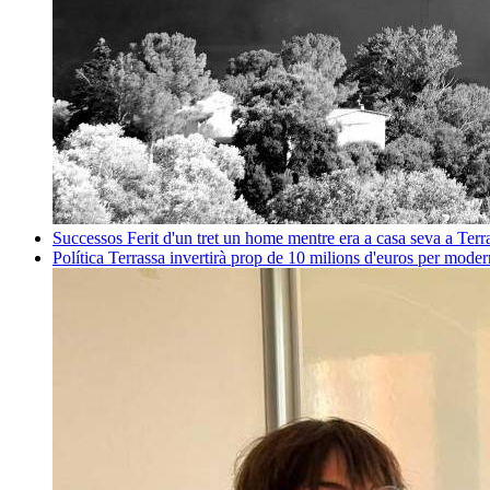
Successos
Ferit d'un tret un home mentre era a casa seva a Ter
Política
Terrassa invertirà prop de 10 milions d'euros per mode