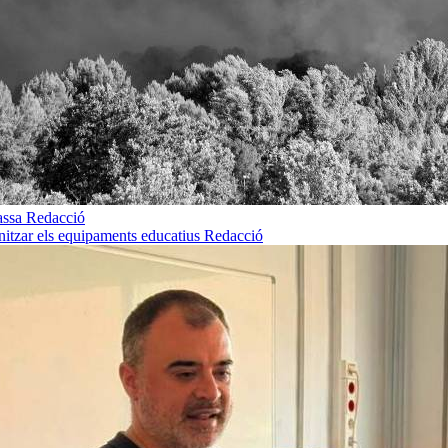
rassa
Redacció
rnitzar els equipaments educatius
Redacció