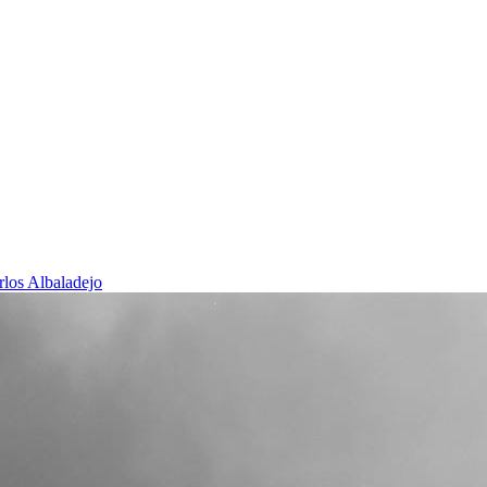
rlos Albaladejo