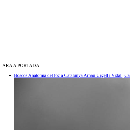
ARA A PORTADA
Boscos
Anatomia del foc a Catalunya
Arnau Urgell i Vidal | Ca