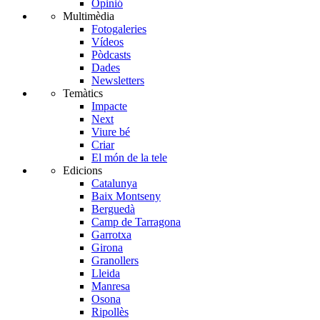
Opinió
Multimèdia
Fotogaleries
Vídeos
Pòdcasts
Dades
Newsletters
Temàtics
Impacte
Next
Viure bé
Criar
El món de la tele
Edicions
Catalunya
Baix Montseny
Berguedà
Camp de Tarragona
Garrotxa
Girona
Granollers
Lleida
Manresa
Osona
Ripollès