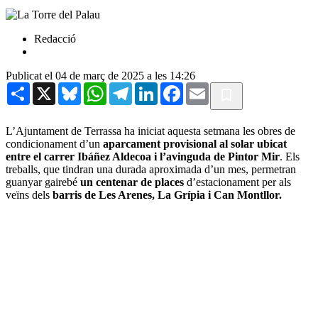
Redacció
Publicat el 04 de març de 2025 a les 14:26
Share
X
Bluesky
WhatsApp
Telegram
LinkedIn
Facebook
Email
L’Ajuntament de Terrassa ha iniciat aquesta setmana les obres de
condicionament d’un
aparcament provisional al solar ubicat
entre el carrer Ibáñez Aldecoa i l’avinguda de Pintor Mir
. Els
treballs, que tindran una durada aproximada d’un mes, permetran
guanyar gairebé
un centenar de places
d’estacionament per als
veïns dels
barris de Les Arenes, La Grípia i Can Montllor.