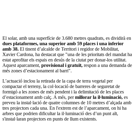
El solar, amb una superfície de 3.680 metres quadrats, es dividirà en
dues plataformes, una superior amb 59 places i una inferior
amb 38.
El tinent d’alcalde de Territori i regidor de Mobilitat,
Xavier Cardona, ha destacat que "una de les prioritats del mandat ha
estat aprofitar els espais en desús de la ciutat per donar-los utilitat.
Aquest aparcament,
provisional i gratuït,
respon a una demanda de
més zones d’estacionament al barri".
L’actuació inclou la retirada de la capa de terra vegetal per
compactar el terreny, la col·locació de barreres de seguretat de
formigó a les zones de més pendent i la delimitació de les places
d’estacionament amb calç. A més, per
millorar la il·luminació,
es
preveu la instal·lació de quatre columnes de 10 metres d’alçada amb
tres projectors cada una. En l'extrem est de l’aparcament, on hi ha
arbres que podrien dificultar la il·luminació des d’un punt alt,
s'instal·laran projectors en punts de llum existents.