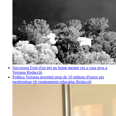
Successos
Ferit d'un tret un home mentre era a casa seva a
Terrassa
Redacció
Política
Terrassa invertirà prop de 10 milions d'euros per
modernitzar els equipaments educatius
Redacció