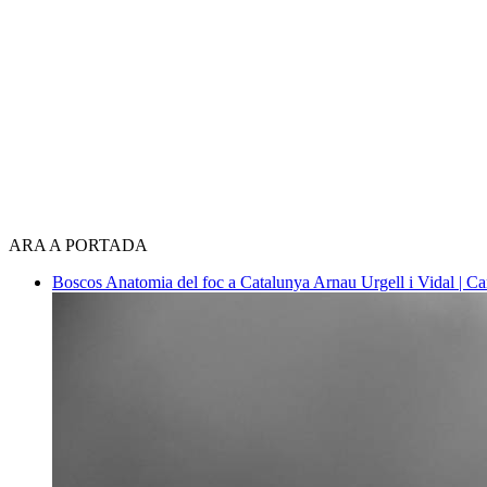
ARA A PORTADA
Boscos
Anatomia del foc a Catalunya
Arnau Urgell i Vidal | Ca