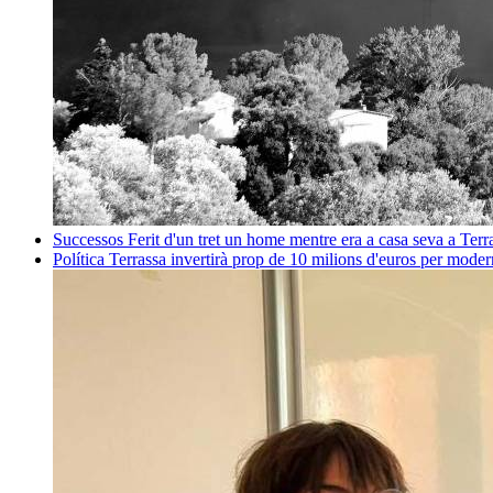
Successos
Ferit d'un tret un home mentre era a casa seva a Ter
Política
Terrassa invertirà prop de 10 milions d'euros per mode