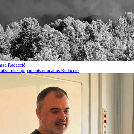
rassa
Redacció
rnitzar els equipaments educatius
Redacció