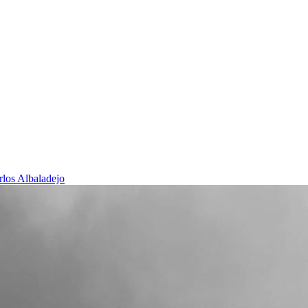
rlos Albaladejo